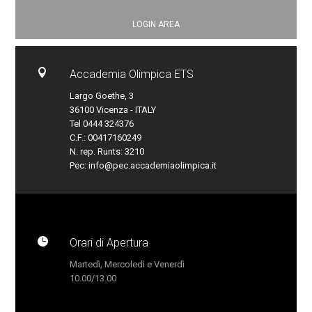
LOGIN AREA

Accademia Olimpica ETS
Largo Goethe, 3
36100 Vicenza - ITALY
Tel 0444 324376
C.F.: 00417160249
N. rep. Runts: 3210
Pec:
info@pec.accademiaolimpica.it

Orari di Apertura
Martedì, Mercoledì e Venerdì
10.00/13.00