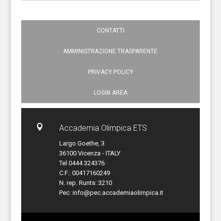
CONTATTI
AMMINISTRAZIONE TRASPARENTE
PRIVACY POLICY
LOGIN AREA

Accademia Olimpica ETS
Largo Goethe, 3
36100 Vicenza - ITALY
Tel 0444 324376
C.F.: 00417160249
N. rep. Runts: 3210
Pec:
info@pec.accademiaolimpica.it