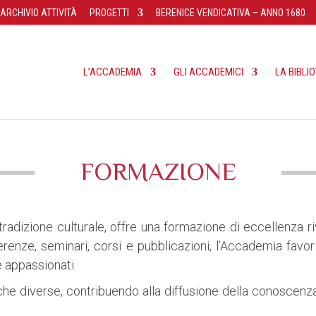
ARCHIVIO ATTIVITÀ
PROGETTI
BERENICE VENDICATIVA – ANNO 1680
L’ACCADEMIA
GLI ACCADEMICI
LA BIBLI
FORMAZIONE
adizione culturale, offre una formazione di eccellenza riv
erenze, seminari, corsi e pubblicazioni, l’Accademia favor
 e appassionati.
che diverse, contribuendo alla diffusione della conoscenz