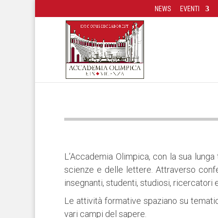
NEWS
EVENTI
L’Accademia Olimpica, con la sua lunga tr
scienze e delle lettere. Attraverso conf
insegnanti, studenti, studiosi, ricercatori
Le attività formative spaziano su temati
vari campi del sapere.