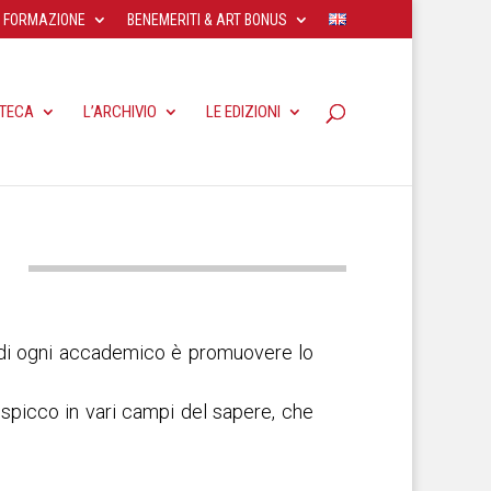
FORMAZIONE
BENEMERITI & ART BONUS
OTECA
L’ARCHIVIO
LE EDIZIONI
o di ogni accademico è promuovere lo
di spicco in vari campi del sapere, che