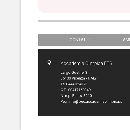
CONTATTI
AM

Accademia Olimpica ETS
Largo Goethe, 3
36100 Vicenza - ITALY
Tel 0444 324376
C.F.: 00417160249
N. rep. Runts: 3210
Pec:
info@pec.accademiaolimpica.it