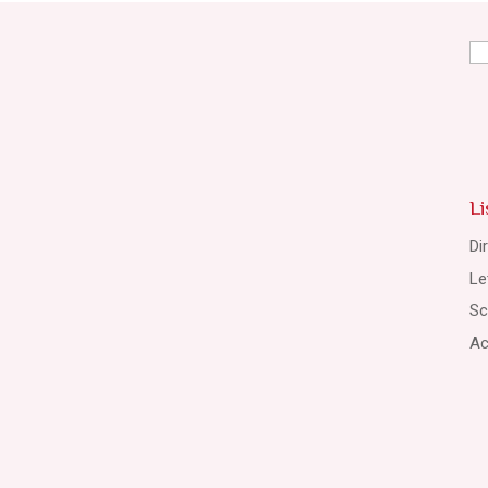
Ri
pe
Li
Di
Le
Sc
Ac