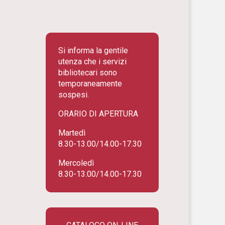
Si informa la gentile
utenza che i servizi
bibliotecari sono
temporaneamente
a
sospesi.
i
ORARIO DI APERTURA
e
Martedì
8.30-13.00/14.00-17.30
a
Mercoledì
i
8.30-13.00/14.00-17.30
o
e