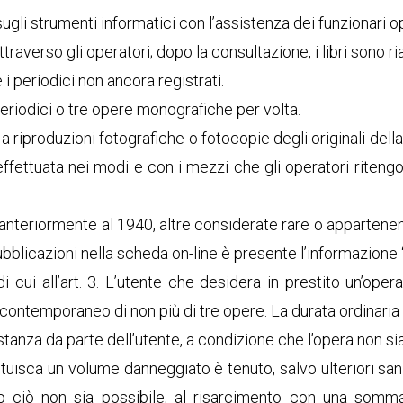
ugli strumenti informatici con l’assistenza dei funzionari o
traverso gli operatori; dopo la consultazione, i libri sono ri
 i periodici non ancora registrati.
 periodici o tre opere monografiche per volta.
 riproduzioni fotografiche o fotocopie degli originali della 
effettuata nei modi e con i mezzi che gli operatori ritengon
anteriormente al 1940, altre considerate rare o appartenenti
ubblicazioni nella scheda on-line è presente l’informazione 
di cui all’art. 3. L’utente che desidera in prestito un’oper
ontemporaneo di non più di tre opere. La durata ordinaria del
 istanza da parte dell’utente, a condizione che l’opera non sia 
tuisca un volume danneggiato è tenuto, salvo ulteriori san
o ciò non sia possibile, al risarcimento con una somma