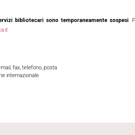
servizi bibliotecari sono temporaneamente sospesi
. 
a.it
mail, fax, telefono, posta
che internazionale