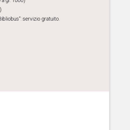
o a gr. 1000)
)
ibliobus”: servizio gratuito.