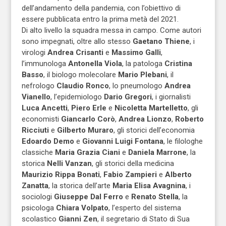
dell’andamento della pandemia, con l’obiettivo di
essere pubblicata entro la prima metà del 2021.
Di alto livello la squadra messa in campo. Come autori
sono impegnati, oltre allo stesso
Gaetano Thiene
, i
virologi
Andrea Crisanti
e
Massimo Galli
,
l’immunologa
Antonella Viola
, la patologa
Cristina
Basso
, il biologo molecolare
Mario Plebani
, il
nefrologo
Claudio Ronco
, lo pneumologo
Andrea
Vianello
, l’epidemiologo
Dario Gregori
, i giornalisti
Luca Ancetti
,
Piero Erle
e
Nicoletta Martelletto
, gli
economisti
Giancarlo Corò
,
Andrea Lionzo
,
Roberto
Ricciuti
e
Gilberto Muraro
, gli storici dell’economia
Edoardo Demo
e
Giovanni Luigi Fontana
, le filologhe
classiche
Maria Grazia Ciani
e
Daniela Marrone
, la
storica
Nelli Vanzan
, gli storici della medicina
Maurizio Rippa Bonati
,
Fabio Zampieri
e
Alberto
Zanatta
, la storica dell’arte
Maria Elisa Avagnina
, i
sociologi
Giuseppe Dal Ferro
e
Renato Stella
, la
psicologa
Chiara Volpato
, l’esperto del sistema
scolastico
Gianni Zen
, il segretario di Stato di Sua