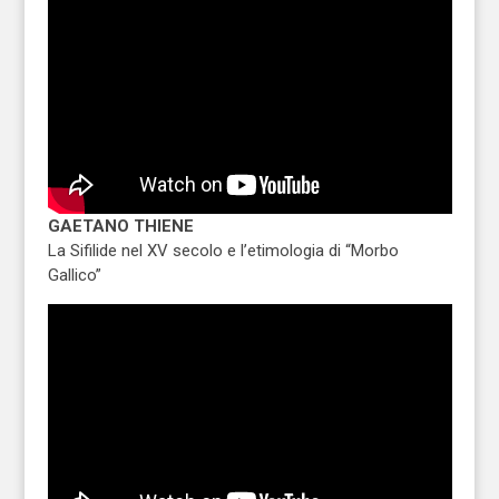
GAETANO THIENE
La Sifilide nel XV secolo e l’etimologia di “Morbo
Gallico”