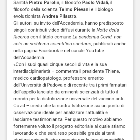
Santità
Pietro Parolin
, il filosofo
Paolo Vidali
, il
filosofo della scienza
Telmo Pievani
e il biologo
evoluzionista
Andrea Pilastro
.
Gli autori, su invito dell’Accademia, hanno predisposto
singoli contributi video diffusi durante la
Notte della
Ricerca
con il titolo comune
La pandemia Covid: non
solo un problema scientifico-sanitario
, pubblicati anche
nella pagina Facebook e nel canale YouTube
dell’Accademia.
«Con i suoi quasi cinque secoli di vita e la sua
interdisciplinarietà – commenta il presidente Thiene,
medico cardiopatologo, professore emerito
dell’Università di Padova e di recente tra i primi firmatari
dell’appello lanciato da eminenti scienziati di tutto il
mondo per la distribuzione universale del vaccino anti-
Covid – credo che la nostra Istituzione sia un punto di
osservazione ideale per analizzare l’attualità e
lasciarne testimonianza. Per questo motivo abbiamo
fortemente voluto il progetto editoriale al quale stiamo
lavorando e che sarà reso possibile grazie ai tanti
studiosi coinvolti, che ringrazio per la loro disponibilità