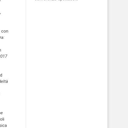
,
, con
ra:
n
2017
ad
deltà
d
ne
oli
sica