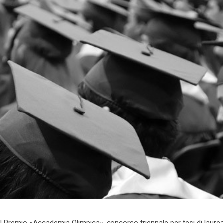
 del Premio «Accademia Olimpica», concorso triennale per tesi di laure