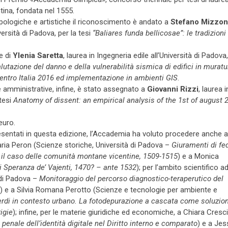
ntina, fondata nel 1555.
ropologiche e artistiche il riconoscimento è andato a
Stefano Mizzon
versità di Padova, per la tesi
“Baliares funda bellicosae”: le tradizioni
e di
Ylenia Saretta
, laurea in Ingegneria edile all’Università di Padova
lutazione del danno e della vulnerabilità sismica di edifici in muratu
 Centro Italia 2016 ed implementazione in ambienti GIS
.
e amministrative, infine, è stato assegnato a
Giovanni Rizzi
, laurea i
tesi
Anatomy of dissent: an empirical analysis of the 1st of august 
euro.
presentati in questa edizione, l’Accademia ha voluto procedere anche 
Ilaria Peron (Scienze storiche, Università di Padova –
Giuramenti di fe
 il caso delle comunità montane vicentine, 1509-1515
) e a Monica
 Speranza de’ Vajenti, 1470? – ante 1532
); per l’ambito scientifico a
 di Padova –
Monitoraggio del percorso diagnostico-teraperutico del
) e a Silvia Romana Perotto (Scienze e tecnologie per ambiente e
verdi in contesto urbano. La fotodepurazione a cascata come soluzio
igie
); infine, per le materie giuridiche ed economiche, a Chiara Cresci
 penale dell’identità digitale nel Diritto interno e comparato
) e a Jes