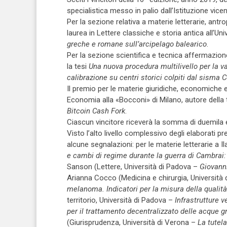
specialistica messo in palio dall’Istituzione vice
Per la sezione relativa a materie letterarie, ant
laurea in Lettere classiche e storia antica all’Uni
greche e romane sull’arcipelago balearico
.
Per la sezione scientifica e tecnica affermazion
la tesi
Una nuova procedura multilivello per la va
calibrazione su centri storici colpiti dal sisma
Il premio per le materie giuridiche, economiche 
Economia alla «Bocconi» di Milano, autore della 
Bitcoin Cash Fork
.
Ciascun vincitore riceverà la somma di duemila 
Visto l’alto livello complessivo degli elaborati 
alcune segnalazioni: per le materie letterarie a 
e cambi di regime durante la guerra di Cambrai:
Sanson (Lettere, Università di Padova –
Giovanni
Arianna Cocco (Medicina e chirurgia, Università
melanoma. Indicatori per la misura della qualità
territorio, Università di Padova –
Infrastrutture 
per il trattamento decentralizzato delle acque gr
(Giurisprudenza, Università di Verona –
La tutela