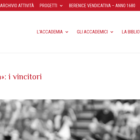
ARCHIVIO ATTIVITÀ
PROGETTI
BERENICE VENDICATIVA – ANNO 1680
L’ACCADEMIA
GLI ACCADEMICI
LA BIBLI
 i vincitori