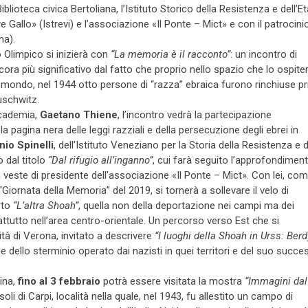
iblioteca civica Bertoliana, l’Istituto Storico della Resistenza e dell’Et
Gallo» (Istrevi) e l’associazione «Il Ponte – Mict» e con il patrocini
na).
ro Olimpico si inizierà con
“La memoria è il racconto”
: un incontro di
ra più significativo dal fatto che proprio nello spazio che lo ospiter
nel mondo, nel 1944 otto persone di “razza” ebraica furono rinchiuse p
uschwitz.
ccademia,
Gaetano Thiene
, l’incontro vedrà la partecipazione
à la pagina nera delle leggi razziali e della persecuzione degli ebrei in
nio Spinelli
, dell’Istituto Veneziano per la Storia della Resistenza e d
 dal titolo
“Dal rifugio all’inganno”
, cui farà seguito l’approfondimen
n veste di presidente dell’associazione «Il Ponte – Mict». Con lei, com
Giornata della Memoria” del 2019, si tornerà a sollevare il velo di
rto
“L’altra Shoah”
, quella non della deportazione nei campi ma dei
attutto nell’area centro-orientale. Un percorso verso Est che si
sità di Verona, invitato a descrivere
“I luoghi della Shoah in Urss: Berd
ne dello sterminio operato dai nazisti in quei territori e del suo succe
ina,
fino al 3 febbraio
potrà essere visitata la mostra
“Immagini dal
 di Carpi, località nella quale, nel 1943, fu allestito un campo di