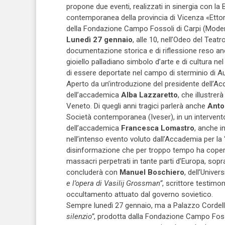
propone due eventi, realizzati in sinergia con la B
contemporanea della provincia di Vicenza «Ettore 
della Fondazione Campo Fossoli di Carpi (Mode
Lunedì 27 gennaio
, alle 10, nell’Odeo del Teat
documentazione storica e di riflessione reso anco
gioiello palladiano simbolo d’arte e di cultura 
di essere deportate nel campo di sterminio di A
Aperto da un’introduzione del presidente dell’A
dell’accademica
Alba Lazzaretto
, che illustrer
Veneto. Di quegli anni tragici parlerà anche
Anto
Società contemporanea (Iveser), in un intervento
dell’accademica
Francesca Lomastro
, anche i
nell’intenso evento voluto dall’Accademia per la “
disinformazione che per troppo tempo ha cope
massacri perpetrati in tante parti d’Europa, sopr
concluderà con
Manuel Boschiero
, dell’Univer
e l’opera di Vasilij Grossman”
, scrittore testimo
occultamento attuato dal governo sovietico.
Sempre lunedì 27 gennaio, ma a Palazzo Cordell
silenzio”
, prodotta dalla Fondazione Campo Fossoli