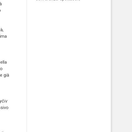
à
o
à,
rima
ella
to
e già
yčiv
ssivo