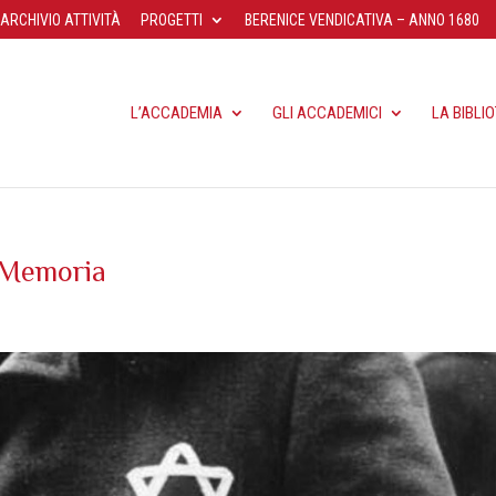
ARCHIVIO ATTIVITÀ
PROGETTI
BERENICE VENDICATIVA – ANNO 1680
L’ACCADEMIA
GLI ACCADEMICI
LA BIBLI
a Memoria