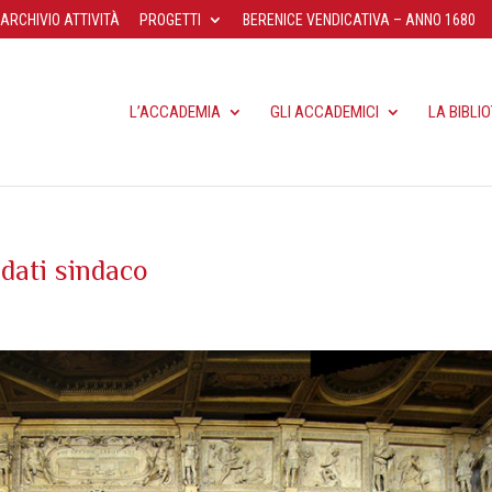
ARCHIVIO ATTIVITÀ
PROGETTI
BERENICE VENDICATIVA – ANNO 1680
L’ACCADEMIA
GLI ACCADEMICI
LA BIBLI
dati sindaco