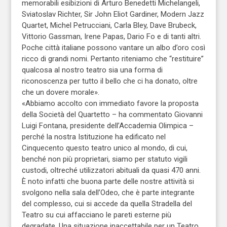
memorabili esibizioni di Arturo Benedetti Michelangeli,
Sviatoslav Richter, Sir John Eliot Gardiner, Modern Jazz
Quartet, Michel Petrucciani, Carla Bley, Dave Brubeck,
Vittorio Gassman, Irene Papas, Dario Fo e di tanti altri.
Poche città italiane possono vantare un albo d’oro così
ricco di grandi nomi. Pertanto riteniamo che “restituire”
qualcosa al nostro teatro sia una forma di
riconoscenza per tutto il bello che ci ha donato, oltre
che un dovere morale».
«Abbiamo accolto con immediato favore la proposta
della Società del Quartetto – ha commentato Giovanni
Luigi Fontana, presidente dell’Accademia Olimpica –
perché la nostra Istituzione ha edificato nel
Cinquecento questo teatro unico al mondo, di cui,
benché non più proprietari, siamo per statuto vigili
custodi, oltreché utilizzatori abituali da quasi 470 anni.
È noto infatti che buona parte delle nostre attività si
svolgono nella sala dell’Odeo, che è parte integrante
del complesso, cui si accede da quella Stradella del
Teatro su cui affacciano le pareti esterne più
degradate. Una situazione inaccettabile per un Teatro