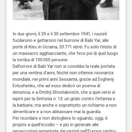
In due giorni, il 29 e il 30 settembre 1941, i nazisti
fucilarono e gettarono nel burrone di Babi Yar, alle
porte di Kiev, in Ucraina, 33.771 ebrei. Fu solo l’inizio di
un massacro agghiacciante, che fece poi di quel luogo
la tomba di 100.000 persone.
Dell’orrore di Babi Yar non si conobbe la reale portata
per una ventina d’anni, finché non ottenne risonanza
mondiale, nei primi anni Sessanta, grazie ad Evghenij
Evtushenko, che ad esso dedicò un poema di
denuncia, e a Dmitrij Shostakovich, che a quei versi si
ispirò per la Sinfonia n. 13: un grido contro l’infamia e
la barbarie, ma anche e soprattutto un richiamo a non
dimenticare e a non abbassare mai la guardia.
Per ricordare e non distogliere lo sguardo, oggi, è
proprio a quell’eccidio – e più in generale alle
persecuzioni perpetrate dai nazisti nell’Europa centro-