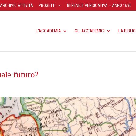
ARCHIVIO ATTIVITÀ
PROGETTI
BERENICE VENDICATIVA – ANNO 1680
L’ACCADEMIA
GLI ACCADEMICI
LA BIBLI
uale futuro?