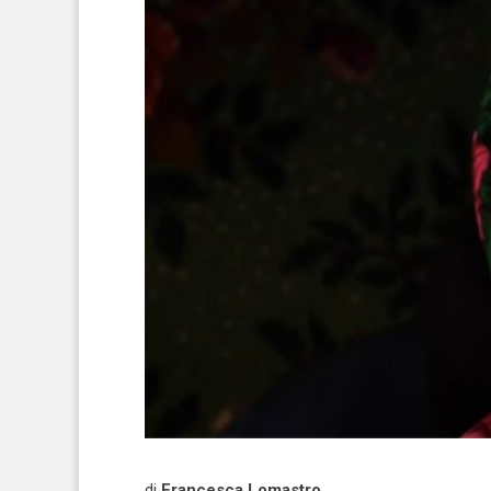
di
Francesca Lomastro