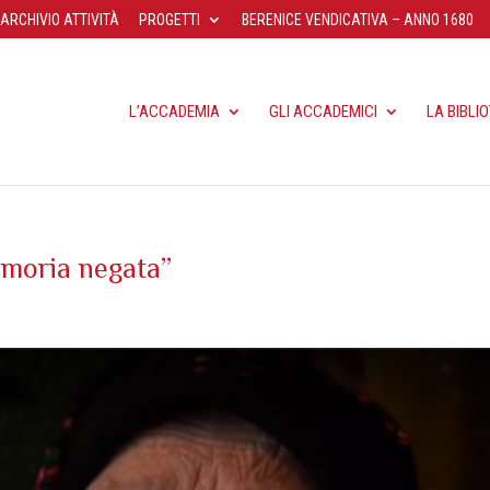
ARCHIVIO ATTIVITÀ
PROGETTI
BERENICE VENDICATIVA – ANNO 1680
L’ACCADEMIA
GLI ACCADEMICI
LA BIBLI
emoria negata”