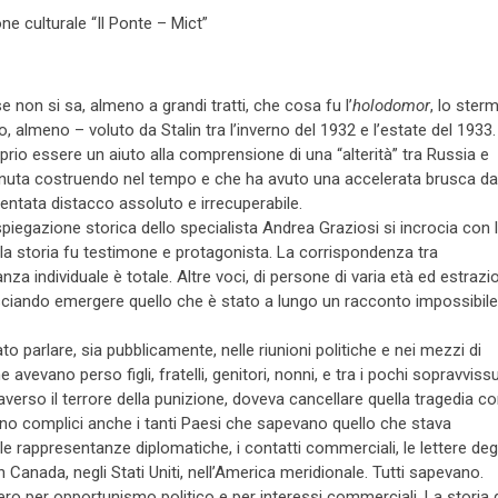
e culturale “Il Ponte – Mict”
e non si sa, almeno a grandi tratti, che cosa fu l’
holodomor
, lo sterm
 almeno – voluto da Stalin tra l’inverno del 1932 e l’estate del 1933. 
rio essere un aiuto alla comprensione di una “alterità” tra Russia e
 venuta costruendo nel tempo e che ha avuto una accelerata brusca da
iventata distacco assoluto e irrecuperabile.
spiegazione storica dello specialista Andrea Graziosi si incrocia con 
la storia fu testimone e protagonista. La corrispondenza tra
a individuale è totale. Altre voci, di persone di varia età ed estrazi
lasciando emergere quello che è stato a lungo un racconto impossibil
ato parlare, sia pubblicamente, nelle riunioni politiche e nei mezzi di
avevano perso figli, fratelli, genitori, nonni, e tra i pochi sopravvissu
ttraverso il terrore della punizione, doveva cancellare quella tragedia 
ono complici anche i tanti Paesi che sapevano quello che stava
rappresentanze diplomatiche, i contatti commerciali, le lettere degl
 in Canada, negli Stati Uniti, nell’America meridionale. Tutti sapevano.
uero per opportunismo politico e per interessi commerciali. La storia 