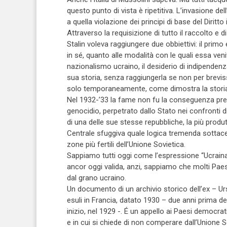
questo punto di vista è ripetitiva. L’invasione del
a quella violazione dei principi di base del Diritt
Attraverso la requisizione di tutto il raccolto e d
Stalin voleva raggiungere due obbiettivi: il primo
in sé, quanto alle modalità con le quali essa veni
nazionalismo ucraino, il desiderio di indipendenza
sua storia, senza raggiungerla se non per breviss
solo temporaneamente, come dimostra la storia
Nel 1932-’33 la fame non fu la conseguenza prev
genocidio, perpetrato dallo Stato nei confronti di
di una delle sue stesse repubbliche, la più produtti
Centrale sfuggiva quale logica tremenda sottaces
zone più fertili dell’Unione Sovietica.
Sappiamo tutti oggi come l’espressione “Ucraina
ancor oggi valida, anzi, sappiamo che molti Pae
dal grano ucraino.
Un documento di un archivio storico dell’ex – Urs
esuli in Francia, datato 1930 – due anni prima del
inizio, nel 1929 -. É un appello ai Paesi democr
e in cui si chiede di non comperare dall’Unione 