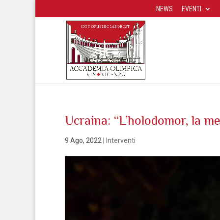
NEWS
EVENTI
Ucraina: “L’holodomor, la m
9 Ago, 2022
|
Interventi