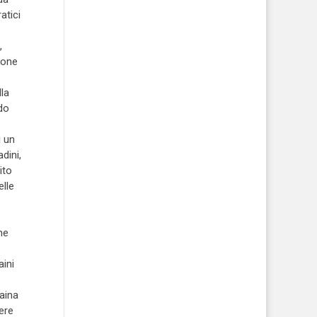
atici
,
ione
lla
ndo
i un
dini,
ito
elle
ne
aini
raina
ere