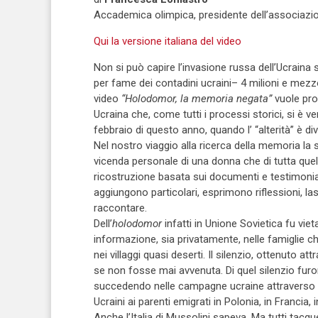
Accademica olimpica, presidente dell’associazion
Qui la versione italiana del video
Non si può capire l’invasione russa dell’Ucraina s
per fame dei contadini ucraini– 4 milioni e mezzo,
video
“Holodomor, la memoria negata”
vuole prop
Ucraina che, come tutti i processi storici, si è
febbraio di questo anno, quando l’ “alterità” è d
Nel nostro viaggio alla ricerca della memoria la 
vicenda personale di una donna che di tutta quel
ricostruzione basata sui documenti e testimonianz
aggiungono particolari, esprimono riflessioni, 
raccontare.
Dell’
holodomor
infatti in Unione Sovietica fu viet
informazione, sia privatamente, nelle famiglie che 
nei villaggi quasi deserti. Il silenzio, ottenuto a
se non fosse mai avvenuta. Di quel silenzio fur
succedendo nelle campagne ucraine attraverso le 
Ucraini ai parenti emigrati in Polonia, in Francia,
Anche l’Italia di Mussolini sapeva. Ma tutti tacq