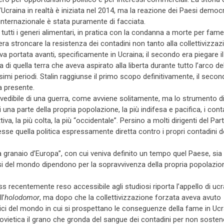
l’Ucraina in realtà è iniziata nel 2014, ma la reazione dei Paesi democr
o internazionale è stata puramente di facciata.
i tutti i generi alimentari, in pratica con la condanna a morte per fame
 era stroncare la resistenza dei contadini non tanto alla collettivizzaz
va portata avanti, specificamente in Ucraina; il secondo era piegare il
 di quella terra che aveva aspirato alla liberta durante tutto l’arco de
imi periodi. Stalin raggiunse il primo scopo definitivamente, il seco
 presente.
edibile di una guerra, come avviene solitamente, ma lo strumento d
 una parte della propria popolazione, la più indifesa e pacifica, i conta
va, la più colta, la più “occidentale”. Persino a molti dirigenti del Part
se quella politica espressamente diretta contro i propri contadini d
 granaio d’Europa”, con cui veniva definito un tempo quel Paese, sia
si del mondo dipendono per la sopravvivenza della propria popolazio
s recentemente reso accessibile agli studiosi riporta l’appello di ucr
l’
holodomor
, ma dopo che la collettivizzazione forzata aveva avuto
atici del mondo in cui si prospettano le conseguenze della fame in Uc
Sovietica il grano che gronda del sangue dei contadini per non sosten