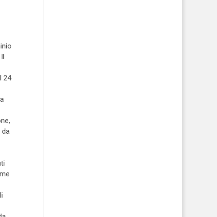
inio
Il
l 24
la
one,
e da
ti
come
i
da