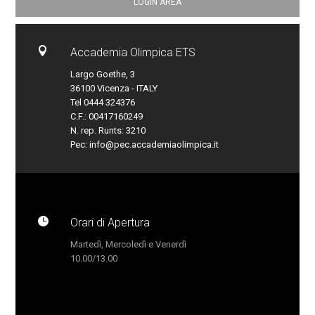
LOGIN AREA

Accademia Olimpica ETS
Largo Goethe, 3
36100 Vicenza - ITALY
Tel 0444 324376
C.F.: 00417160249
N. rep. Runts: 3210
Pec:
info@pec.accademiaolimpica.it

Orari di Apertura
Martedì, Mercoledì e Venerdì
10.00/13.00