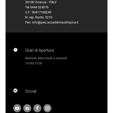
36100 Vicenza - ITALY
Tel 0444 324376
C.F.: 00417160249
N. rep. Runts: 3210
Pec:
info@pec.accademiaolimpica.it

Orari di Apertura
Martedì, Mercoledì e Venerdì
10.00/13.00

Social