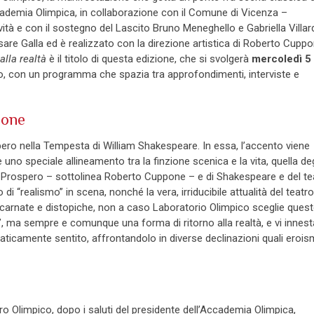
ccademia Olimpica, in collaborazione con il Comune di Vicenza –
vità e con il sostegno del Lascito Bruno Meneghello e Gabriella Villardi
sare Galla ed è realizzato con la direzione artistica di Roberto Cuppo
alla realtà
è il titolo di questa edizione, che si svolgerà
mercoledì 5
, con un programma che spazia tra approfondimenti, interviste e
ione
ero nella Tempesta di William Shakespeare. In essa, l’accento viene
o speciale allineamento tra la finzione scenica e la vita, quella deg
 di Prospero – sottolinea Roberto Cuppone – e di Shakespeare e del te
i “realismo” in scena, nonché la vera, irriducibile attualità del teatro
carnate e distopiche, non a caso Laboratorio Olimpico sceglie ques
, ma sempre e comunque una forma di ritorno alla realtà, e vi innesta
ticamente sentito, affrontandolo in diverse declinazioni quali erois
ro Olimpico, dopo i saluti del presidente dell’Accademia Olimpica,