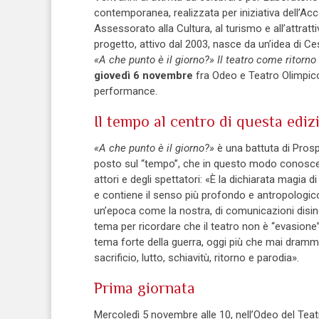
contemporanea, realizzata per iniziativa dell’A
Assessorato alla Cultura, al turismo e all’attratti
progetto, attivo dal 2003, nasce da un’idea di Ce
«A che punto è il giorno?» Il teatro come ritorno 
giovedì 6 novembre
fra Odeo e Teatro Olimpico
performance.
Il tempo al centro di questa ediz
«A che punto è il giorno?»
è una battuta di Prosp
posto sul “tempo”, che in questo modo conosce un
attori e degli spettatori: «È la dichiarata magia
e contiene il senso più profondo e antropologico d
un’epoca come la nostra, di comunicazioni disin
tema per ricordare che il teatro non è “evasione”
tema forte della guerra, oggi più che mai dramma
sacrificio, lutto, schiavitù, ritorno e parodia».
Prima giornata
Mercoledì 5 novembre alle 10, nell’Odeo del Teat