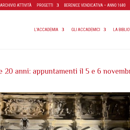
ARCHIVIO ATTIVITÀ
PROGETTI
BERENICE VENDICATIVA – ANNO 1680
L’ACCADEMIA
GLI ACCADEMICI
LA BIBLI
 20 anni: appuntamenti il 5 e 6 novemb