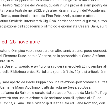
l Teatro Nazionale del Veneto, guidati in una prova di slam poetry da
forma teatrale nel 2022; e gli allievi drammaturghi dell’Accademia
oma, coordinati e diretti da Pino Petruzzelli, autore e attore.
Marino Smiderle, intervisterà Gigi Riva, corrispondente di guerra, autor
rtecipazione dell’accademico olimpico e giornalista Cesare Galla, sul
oledì 26 novembre
ratorio Olimpico vuole ricordare un altro anniversario, poco conosciut
di Eleonora Duse, nata a Vicenza, nella parrocchia di Santo Stefano, i
bre 1875.
ra Duse: un inedito e un libro
, si svolgerà mercoledì 26 novembre all
della Biblioteca civica Bertoliana (contrà Riale, 12), e si articolerà in
o
, sarà aperto da Paolo Puppa con una relazione-performance su tes
Guerrieri e Mario Apollonio, tratti dal volume
Universo Duse.
quest’anno da Bulzoni e curato dallo stesso Puppa e da Maria Pia Paga
terverrà con una relazione sulle scritture teatrali ispirate alla Duse.
. Donna, Divina, Duse
, videoclip di Katia Sala ed Elena Romano, con