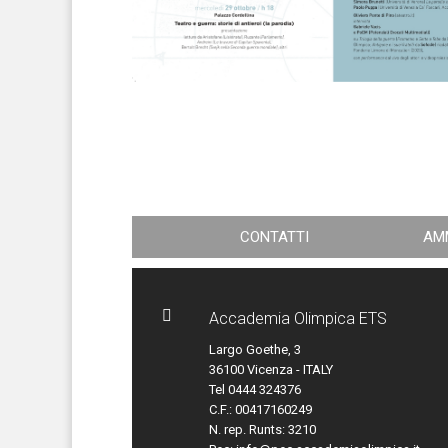
CONTATTI
AM

Accademia Olimpica ETS
Largo Goethe, 3
36100 Vicenza - ITALY
Tel 0444 324376
C.F.: 00417160249
N. rep. Runts: 3210