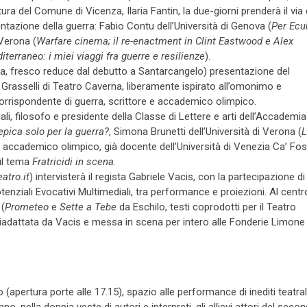
ura del Comune di Vicenza, Ilaria Fantin, la due-giorni prenderà il via 
resentazione della guerra: Fabio Contu dell’Università di Genova (
Per Ecu
 Verona (
Warfare cinema; il re-enactment in Clint Eastwood e Alex
iterraneo: i miei viaggi fra guerre e resilienze
).
ta, fresco reduce dal debutto a Santarcangelo) presentazione del
rasselli di Teatro Caverna, liberamente ispirato all’omonimo e
corrispondente di guerra, scrittore e accademico olimpico.
li, filosofo e presidente della Classe di Lettere e arti dell’Accademia
epica solo per la guerra?
, Simona Brunetti dell’Università di Verona (
L
 accademico olimpico, già docente dell’Università di Venezia Ca’ Fos
ul tema
Fratricidi in scena
.
eatro.it
) intervisterà il regista Gabriele Vacis, con la partecipazione di
tenziali Evocativi Multimediali, tra performance e proiezioni. Al centr
(
Prometeo
e
Sette a Tebe
da Eschilo, testi coprodotti per il Teatro
iadattata da Vacis e messa in scena per intero alle Fonderie Limone 
(apertura porte alle 17.15), spazio alle performance di inediti teatral
o, nella doppia veste di autori e interpreti, gli allievi attori del seco