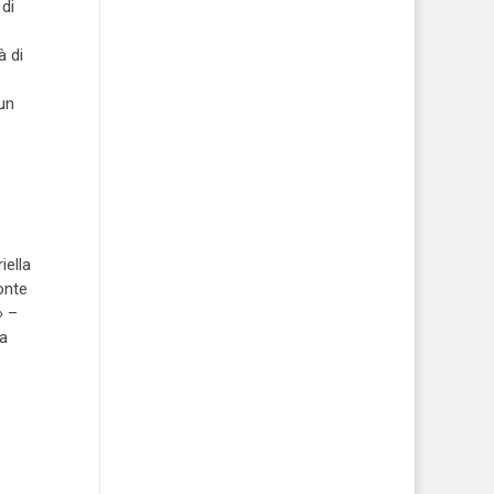
di
à di
 un
–
iella
onte
» –
ca