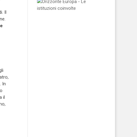
. Il
ne.
 e
li
atro,
. In
to
 il
mo,