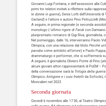
Giovanni Luigi Fontana, e dell’assessore alla Cult
primi tre relatori invitati a riflettere sulla rapp
le donne in guerra
), Denis Lotti dell’Università di
Garland
) e l’attore e autore Pino Petruzzelli (
Med
A seguire, in prima regionale (e seconda assolu
monologo
L’ultimo rigore di Faruk
con Damiano G
pluripremiato romanzo di Gigi Riva, giornalista, 
Nel pomeriggio, dalle 16, interverranno Paolo Vida
Olimpica, con una relazione dal titolo
Perché un’
parodia come antidoto all’orrore
) e Paolo Puppa,
drammaturgo e performer, che si soffermerà s
A seguire, il giornalista Oliviero Ponte di Pino (
at
alcuni giovani attori rappresentanti di PoEM – Po
della conversazione sarà la
Trilogia della guerra
Olimpico;
Antigone e i suoi fratelli
da Sofocle), r
Moncalieri nel 2023.
Seconda giornata
Giovedì 6 novembre alle 17.30, al Teatro Olimpico 
sulla guerra. Ad alternarsi sul palcoscenico sarann