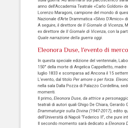
anno dell’Accademia Teatrale «Carlo Goldoni» de
Lorenzo Maragoni, campione del mondo di questa 
Nazionale d’Arte Drammatica «Silvio D’Amico» di R
A seguire, il direttore de
Il Giornale di Vicenza
, 
ex direttore de
Il Giornale di Vicenza
, con la pa
Quale narrazione della guerra oggi
.
Eleonora Duse, l’evento di merc
In questa speciale edizione del ventennale, Labo
150° della morte di Angelica Cappelletto, madre 
luglio 1833 e scomparsa ad Ancona il 15 settem
L’evento, dal titolo
Per amore o per forza. Eleono
nella sala Dalla Pozza di Palazzo Cordellina, sede 
momenti.
Il primo,
Eleonora Duse, da attrice a personaggi
teatrali di autori quali Ghigo De Chiara, Gerardo 
Drammaturgie sulla Divina (1947-2017)
, edito 
dell’Università di Napoli “Federico II”, che pure in
Il secondo momento sarà dedicato a
Eleonora D