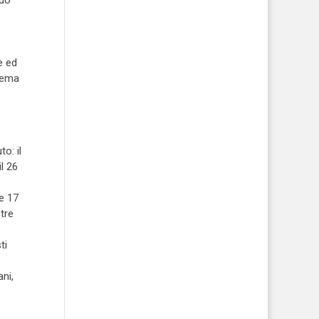
e ed
 tema
o: il
l 26
e 17
 tre
ti
ni,