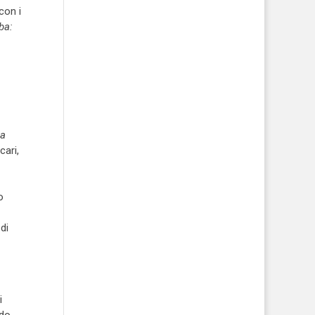
con i
ba:
a
cari,
o
di
i
ndo