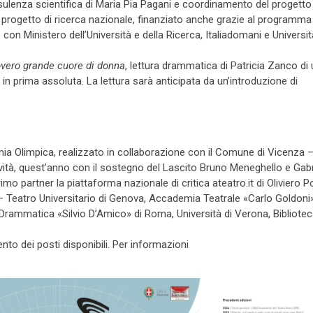
sulenza scientifica di Maria Pia Pagani e coordinamento del progetto 
un progetto di ricerca nazionale, finanziato anche grazie al programma
n Ministero dell’Università e della Ricerca, Italiadomani e Universit
overo grande cuore di donna
, lettura drammatica di Patricia Zanco di
in prima assoluta. La lettura sarà anticipata da un’introduzione di
ia Olimpica, realizzato in collaborazione con il Comune di Vicenza 
tività, quest’anno con il sostegno del Lascito Bruno Meneghello e Gabr
imo partner la piattaforma nazionale di critica ateatro.it di Oliviero P
e – Teatro Universitario di Genova, Accademia Teatrale «Carlo Goldoni
rammatica «Silvio D’Amico» di Roma, Università di Verona, Bibliote
ento dei posti disponibili. Per informazioni