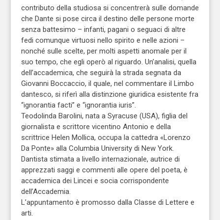
contributo della studiosa si concentrerà sulle domande
che Dante si pose circa il destino delle persone morte
senza battesimo – infanti, pagani o seguaci di altre
fedi comunque virtuosi nello spirito e nelle azioni –
nonché sulle scelte, per molti aspetti anomale per il
suo tempo, che egli operò al riguardo. Un’analisi, quella
dell’accademica, che seguirà la strada segnata da
Giovanni Boccaccio, il quale, nel commentare il Limbo
dantesco, si riferì alla distinzione giuridica esistente fra
“ignorantia facti” e “ignorantia iuris”.
Teodolinda Barolini, nata a Syracuse (USA), figlia del
giornalista e scrittore vicentino Antonio e della
scrittrice Helen Mollica, occupa la cattedra «Lorenzo
Da Ponte» alla Columbia University di New York.
Dantista stimata a livello internazionale, autrice di
apprezzati saggi e commenti alle opere del poeta, è
accademica dei Lincei e socia corrispondente
dell’Accademia.
L’appuntamento è promosso dalla Classe di Lettere e
arti.