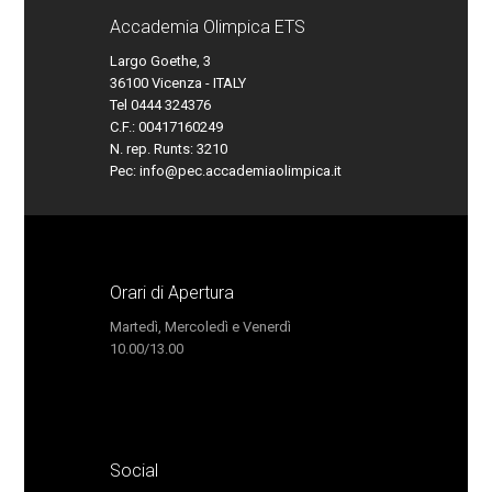
Accademia Olimpica ETS
Largo Goethe, 3
36100 Vicenza - ITALY
Tel 0444 324376
C.F.: 00417160249
N. rep. Runts: 3210
Pec:
info@pec.accademiaolimpica.it
Orari di Apertura
Martedì, Mercoledì e Venerdì
10.00/13.00
Social