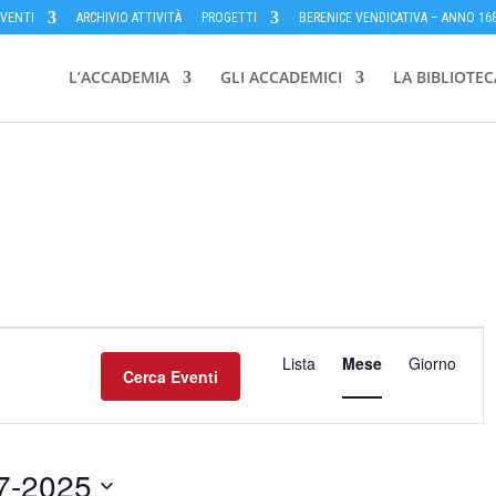
EVENTI
ARCHIVIO ATTIVITÀ
PROGETTI
BERENICE VENDICATIVA – ANNO 16
L’ACCADEMIA
GLI ACCADEMICI
LA BIBLIOTEC
Evento
Viste
Lista
Mese
Giorno
Cerca Eventi
Navigazion
7-2025