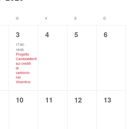
OLEDÌ
G
GIOVEDÌ
V
VENERDÌ
S
SABATO
D
DOMENICA
1
0
0
0
3
4
5
6
ti,
evento,
eventi,
eventi,
eventi,
17:00
-
19:00
Progetto
CambiaMenti
sui crediti
di
carbonio
nel
Vicentino
0
0
0
0
10
11
12
13
ti,
eventi,
eventi,
eventi,
eventi,