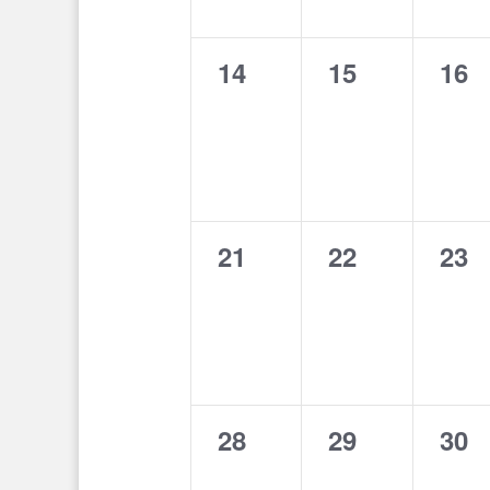
0
0
0
14
15
16
eventi,
eventi,
even
0
0
0
21
22
23
eventi,
eventi,
even
0
0
0
28
29
30
eventi,
eventi,
even