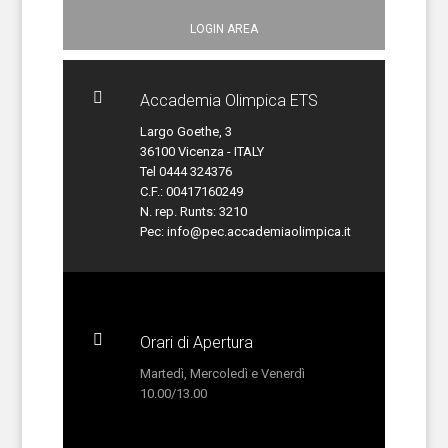
LOGIN AREA

Accademia Olimpica ETS
Largo Goethe, 3
36100 Vicenza - ITALY
Tel 0444 324376
C.F.: 00417160249
N. rep. Runts: 3210
Pec:
info@pec.accademiaolimpica.it

Orari di Apertura
Martedì, Mercoledì e Venerdì
10.00/13.00