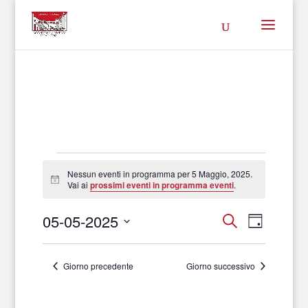
Eventi
Nessun eventi in programma per 5 Maggio, 2025.
Notice
Vai ai
prossimi eventi in programma eventi
.
for
05-05-2025
Cerca
Evento
Eventi
5
Giorno
Seleziona
Viste
Ricerca
la
Maggio,
Navigaz
Giorno precedente
Giorno successivo
data.
e
2025
viste