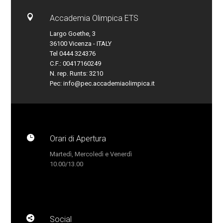

Accademia Olimpica ETS
Largo Goethe, 3
36100 Vicenza - ITALY
Tel 0444 324376
C.F.: 00417160249
N. rep. Runts: 3210
Pec:
info@pec.accademiaolimpica.it

Orari di Apertura
Martedì, Mercoledì e Venerdì
10.00/13.00

Social