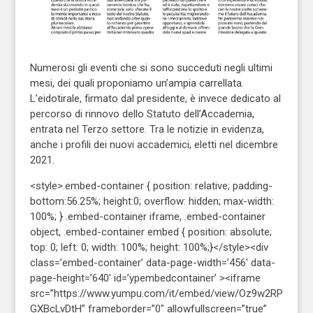
Numerosi gli eventi che si sono succeduti negli ultimi
mesi, dei quali proponiamo un’ampia carrellata.
L’eidotirale, firmato dal presidente, è invece dedicato al
percorso di rinnovo dello Statuto dell’Accademia,
entrata nel Terzo settore. Tra le notizie in evidenza,
anche i profili dei nuovi accademici, eletti nel dicembre
2021.
<style>.embed-container { position: relative; padding-
bottom:56.25%; height:0; overflow: hidden; max-width:
100%; } .embed-container iframe, .embed-container
object, .embed-container embed { position: absolute;
top: 0; left: 0; width: 100%; height: 100%;}</style><div
class=’embed-container’ data-page-width=’456′ data-
page-height=’640′ id=’ypembedcontainer’ ><iframe
src=”https://www.yumpu.com/it/embed/view/Oz9w2RP
GXBcLvDtH” frameborder=”0″ allowfullscreen=”true”