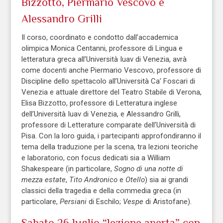
Bizzotto, Piermario Vescovo e
Alessandro Grilli
Il corso, coordinato e condotto dall’accademica
olimpica Monica Centanni, professore di Lingua e
letteratura greca all’Università Iuav di Venezia, avrà
come docenti anche Piermario Vescovo, professore di
Discipline dello spettacolo all’Università Ca’ Foscari di
Venezia e attuale direttore del Teatro Stabile di Verona,
Elisa Bizzotto, professore di Letteratura inglese
dell’Università Iuav di Venezia, e Alessandro Grilli,
professore di Letterature comparate dell’Università di
Pisa. Con la loro guida, i partecipanti approfondiranno il
tema della traduzione per la scena, tra lezioni teoriche
e laboratorio, con focus dedicati sia a William
Shakespeare (in particolare,
Sogno di una notte di
mezza estate
,
Tito Andronico
e
Otello
) sia ai grandi
classici della tragedia e della commedia greca (in
particolare,
Persiani
di Eschilo;
Vespe
di Aristofane).
Sabato 26 luglio “lezione aperta” con