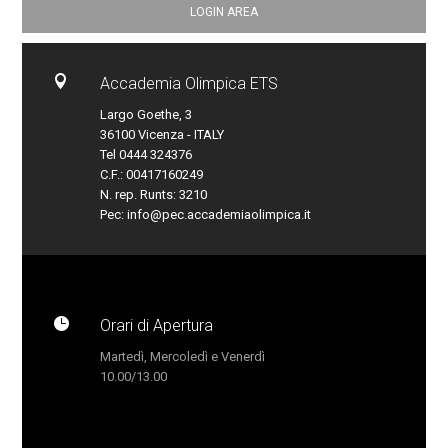
LOGIN AREA

Accademia Olimpica ETS
Largo Goethe, 3
36100 Vicenza - ITALY
Tel 0444 324376
C.F.: 00417160249
N. rep. Runts: 3210
Pec:
info@pec.accademiaolimpica.it

Orari di Apertura
Martedì, Mercoledì e Venerdì
10.00/13.00