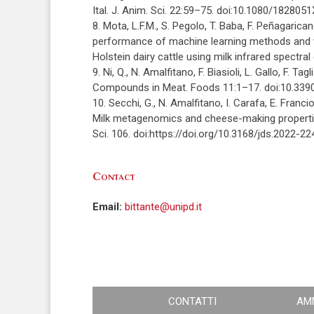
Ital. J. Anim. Sci. 22:59–75. doi:10.1080/182805
8. Mota, L.F.M., S. Pegolo, T. Baba, F. Peñagarica
performance of machine learning methods and var
Holstein dairy cattle using milk infrared spectra
9. Ni, Q., N. Amalfitano, F. Biasioli, L. Gallo, F. 
Compounds in Meat. Foods 11:1–17. doi:10.33
10. Secchi, G., N. Amalfitano, I. Carafa, E. Francio
Milk metagenomics and cheese-making propertie
Sci. 106. doi:https://doi.org/10.3168/jds.2022-22
Contact
Email:
bittante@unipd.it
CONTATTI
AM