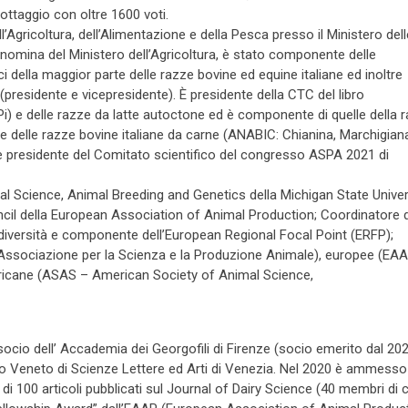
lottaggio con oltre 1600 voti.
Agricoltura, dell’Alimentazione e della Pesca presso il Ministero dell
su nomina del Ministero dell’Agricoltura, è stato componente delle
i della maggior parte delle razze bovine ed equine italiane ed inoltre
a (presidente e vicepresidente). È presidente della CTC del libro
 e delle razze da latte autoctone ed è componente di quelle della 
e delle razze bovine italiane da carne (ANABIC: Chianina, Marchigian
presidente del Comitato scientifico del congresso ASPA 2021 di
al Science, Animal Breeding and Genetics della Michigan State Univer
cil della European Association of Animal Production; Coordinatore 
iodiversità e componente dell’European Regional Focal Point (ERFP);
 – Associazione per la Scienza e la Produzione Animale), europee (EA
ricane (ASAS – American Society of Animal Science,
socio dell’ Accademia dei Georgofili di Firenze (socio emerito dal 202
tuto Veneto di Scienze Lettere ed Arti di Venezia. Nel 2020 è ammesso
di 100 articoli pubblicati sul Journal of Dairy Science (40 membri di c