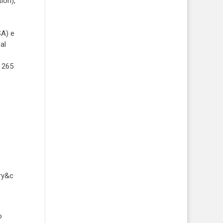
ion),
SA) e
al
i 265
ry&c
o