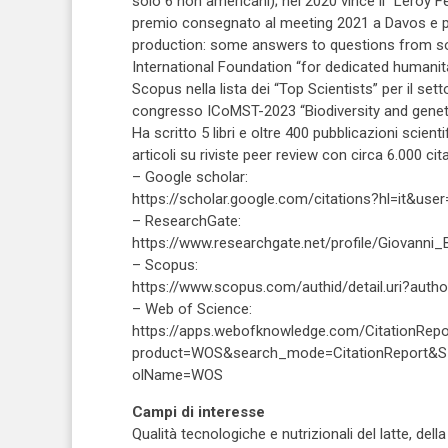
solo 6 non americani); nel 2020 vince il “Leroy
premio consegnato al meeting 2021 a Davos e pre
production: some answers to questions from soci
International Foundation “for dedicated humanita
Scopus nella lista dei “Top Scientists” per il set
congresso ICoMST-2023 “Biodiversity and geneti
Ha scritto 5 libri e oltre 400 pubblicazioni scient
articoli su riviste peer review con circa 6.000 ci
– Google scholar:
https://scholar.google.com/citations?hl=it&
– ResearchGate:
https://www.researchgate.net/profile/Giovanni_B
– Scopus:
https://www.scopus.com/authid/detail.uri?aut
– Web of Science:
https://apps.webofknowledge.com/CitationRepo
product=WOS&search_mode=CitationReport&
olName=WOS
Campi di interesse
Qualità tecnologiche e nutrizionali del latte, de