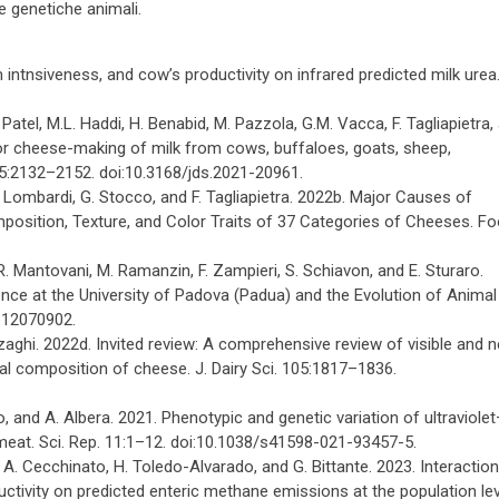
se genetiche animali.
m intnsiveness, and cow’s productivity on infrared predicted milk urea.
 Patel, M.L. Haddi, H. Benabid, M. Pazzola, G.M. Vacca, F. Tagliapietra,
or cheese-making of milk from cows, buffaloes, goats, sheep,
05:2132–2152. doi:10.3168/jds.2021-20961.
 A. Lombardi, G. Stocco, and F. Tagliapietra. 2022b. Major Causes of
position, Texture, and Color Traits of 37 Categories of Cheeses. F
o, R. Mantovani, M. Ramanzin, F. Zampieri, S. Schiavon, and E. Sturaro.
nce at the University of Padova (Padua) and the Evolution of Animal
re12070902.
erzaghi. 2022d. Invited review: A comprehensive review of visible and n
al composition of cheese. J. Dairy Sci. 105:1817–1836.
lo, and A. Albera. 2021. Phenotypic and genetic variation of ultraviolet
 meat. Sci. Rep. 11:1–12. doi:10.1038/s41598-021-93457-5.
a, A. Cecchinato, H. Toledo-Alvarado, and G. Bittante. 2023. Interactio
tivity on predicted enteric methane emissions at the population lev