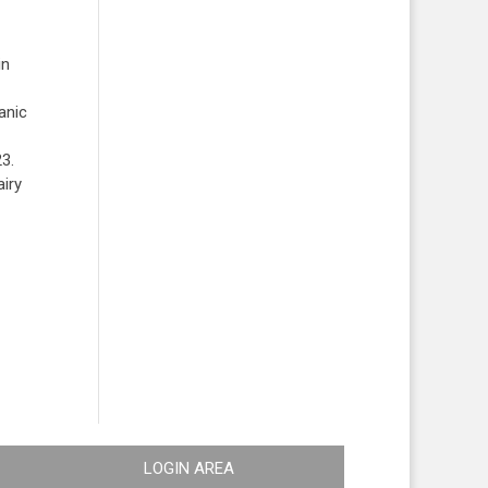
in
ganic
23.
iry
LOGIN AREA