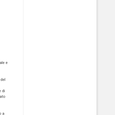
ale e
 del
e di
tato
o a