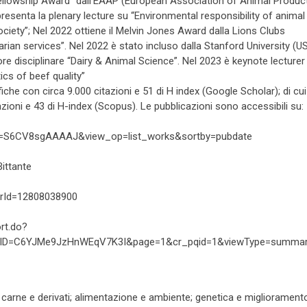
 Fellowship Award” dall’EAAP (European Association of Animal Product
senta la plenary lecture su “Environmental responsibility of animal
ety”; Nel 2022 ottiene il Melvin Jones Award dalla Lions Clubs
rian services”. Nel 2022 è stato incluso dalla Stanford University (U
tore disciplinare “Dairy & Animal Science”. Nel 2023 è keynote lecturer 
cs of beef quality”
ifiche con circa 9.000 citazioni e 51 di H index (Google Scholar); di cu
tazioni e 43 di H-index (Scopus). Le pubblicazioni sono accessibili su:
user=S6CV8sgAAAAJ&view_op=list_works&sortby=pubdate
ittante
horId=12808038900
rt.do?
SID=C6YJMe9JzHnWEqV7K3I&page=1&cr_pqid=1&viewType=summa
lla carne e derivati; alimentazione e ambiente; genetica e migliorament