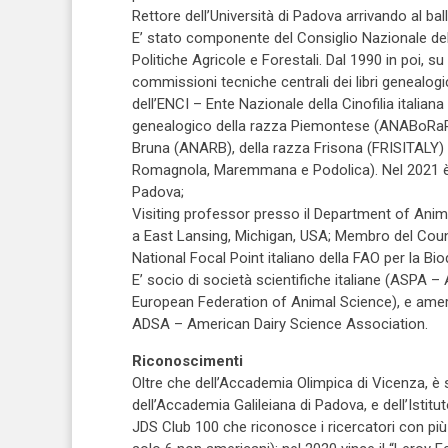
Rettore dell’Università di Padova arrivando al bal
E’ stato componente del Consiglio Nazionale dell’
Politiche Agricole e Forestali. Dal 1990 in poi, 
commissioni tecniche centrali dei libri genealogic
dell’ENCI – Ente Nazionale della Cinofilia italian
genealogico della razza Piemontese (ANABoRaPi)
Bruna (ANARB), della razza Frisona (FRISITALY) 
Romagnola, Maremmana e Podolica). Nel 2021 è 
Padova;
Visiting professor presso il Department of Anim
a East Lansing, Michigan, USA; Membro del Coun
National Focal Point italiano della FAO per la B
E’ socio di società scientifiche italiane (ASPA
European Federation of Animal Science), e ame
ADSA – American Dairy Science Association.
Riconoscimenti
Oltre che dell’Accademia Olimpica di Vicenza, è 
dell’Accademia Galileiana di Padova, e dell’Isti
JDS Club 100 che riconosce i ricercatori con più 