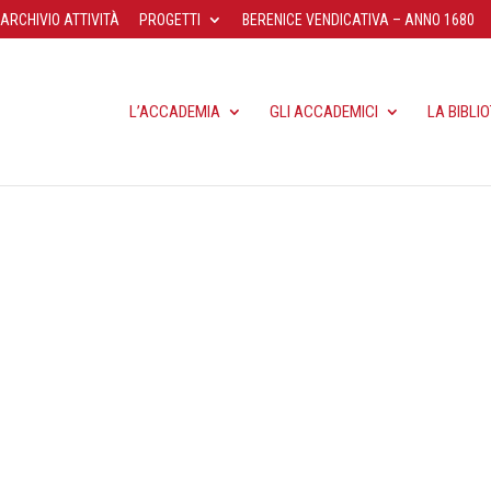
ARCHIVIO ATTIVITÀ
PROGETTI
BERENICE VENDICATIVA – ANNO 1680
L’ACCADEMIA
GLI ACCADEMICI
LA BIBLI