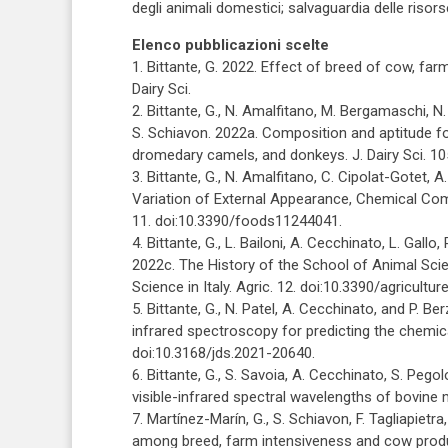
degli animali domestici; salvaguardia delle risor
Elenco pubblicazioni scelte
1. Bittante, G. 2022. Effect of breed of cow, far
Dairy Sci.
2. Bittante, G., N. Amalfitano, M. Bergamaschi, N.
S. Schiavon. 2022a. Composition and aptitude f
dromedary camels, and donkeys. J. Dairy Sci. 1
3. Bittante, G., N. Amalfitano, C. Cipolat-Gotet,
Variation of External Appearance, Chemical Com
11. doi:10.3390/foods11244041.
4. Bittante, G., L. Bailoni, A. Cecchinato, L. Gall
2022c. The History of the School of Animal Scie
Science in Italy. Agric. 12. doi:10.3390/agricultu
5. Bittante, G., N. Patel, A. Cecchinato, and P. B
infrared spectroscopy for predicting the chemic
doi:10.3168/jds.2021-20640.
6. Bittante, G., S. Savoia, A. Cecchinato, S. Pego
visible-infrared spectral wavelengths of bovine
7. Martínez-Marín, G., S. Schiavon, F. Tagliapietr
among breed, farm intensiveness and cow produc