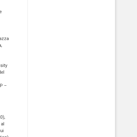
e
razza
a,
sity
del
AP –
0),
 al
ui