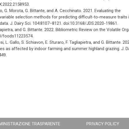
1X.2022.2158953.
no, G. Morota, G. Bittante, and A. Cecchinato. 2021. Evaluating the
iable selection methods for predicting difficult-to-measure traits 
l data. J. Dairy Sci. 104:8107–8121. doi:10.3168/JDS.2020-19861.
Tagliapietra, and G. Bittante. 2022. Bibliometric Review on the Volatile Or
90/foods11223574.
si, L. Gallo, S. Schiavon, E. Sturaro, F. Tagliapietra, and G. Bittante. 20
s as affected by indoor farming and summer highland grazing. J. Da
449.
MINISTRAZIONE TRASPARENTE
PRIVACY POLICY