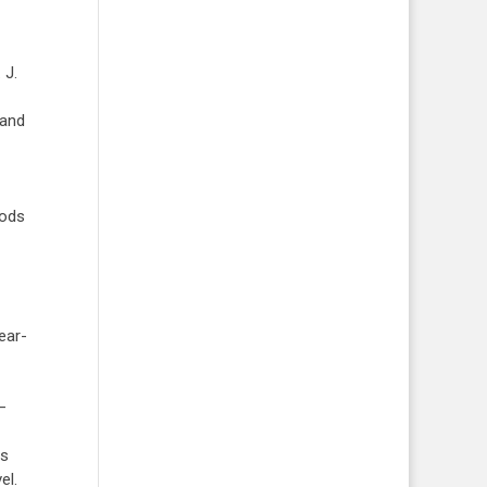
 J.
 and
oods
ear-
–
ns
el.