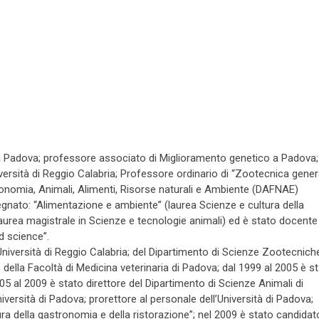
 a Padova; professore associato di Miglioramento genetico a Padova;
niversità di Reggio Calabria; Professore ordinario di “Zootecnica gener
onomia, Animali, Alimenti, Risorse naturali e Ambiente (DAFNAE)
segnato: “Alimentazione e ambiente” (laurea Scienze e cultura della
aurea magistrale in Scienze e tecnologie animali) ed è stato docente
d science”.
l’Università di Reggio Calabria; del Dipartimento di Scienze Zootecnich
 della Facoltà di Medicina veterinaria di Padova; dal 1999 al 2005 è s
005 al 2009 è stato direttore del Dipartimento di Scienze Animali di
rsità di Padova; prorettore al personale dell’Università di Padova;
ura della gastronomia e della ristorazione”; nel 2009 è stato candidat