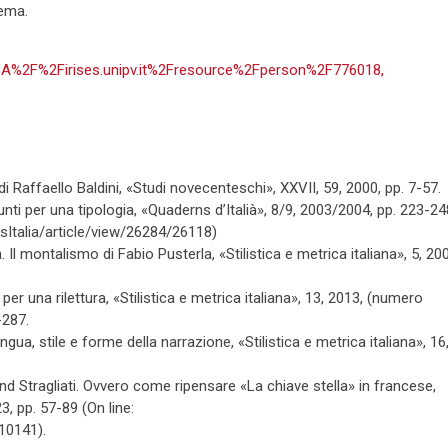
nema.
http%3A%2F%2Firises.unipv.it%2Fresource%2Fperson%2F776018,
 di Raffaello Baldini, «Studi novecenteschi», XXVII, 59, 2000, pp. 7-57.
unti per una tipologia, «Quaderns d’Italià», 8/9, 2003/2004, pp. 223-24
sItalia/article/view/26284/26118)
 Il montalismo di Fabio Pusterla, «Stilistica e metrica italiana», 5, 20
 per una rilettura, «Stilistica e metrica italiana», 13, 2013, (numero
-287.
ngua, stile e forme della narrazione, «Stilistica e metrica italiana», 16
and Stragliati. Ovvero come ripensare «La chiave stella» in francese,
23, pp. 57-89 (On line:
/10141).