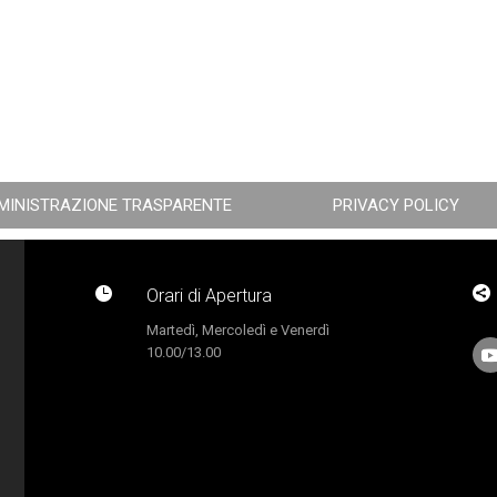
MINISTRAZIONE TRASPARENTE
PRIVACY POLICY


Orari di Apertura
Martedì, Mercoledì e Venerdì
10.00/13.00