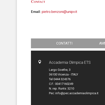
Contact
Email:
pietro.benzoni@unipv.it
CONTATTI
AM

Accademia Olimpica ETS
Largo Goethe, 3
36100 Vicenza - ITALY
Tel 0444 324376
C.F.: 00417160249
N. rep. Runts: 3210
Pec:
info@pec.accademiaolimpica.it