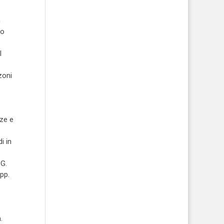
n
eo
l
lzoni
nze e
i in
 G.
pp.
.