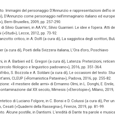
asto. Immagini del personaggio D’Annunzio e rappresentazioni dell’io i
a di), D’Annunzio come personaggio nell’immaginario italiano ed europ
i»), Bern-Bruxelles, 2009, pp. 257-290.
di Silvio Guarnieri, in AA.VV., Silvio Guarnieri. Le idee e l’opera. Atti de
 («Studi»), Lecce, 2012, pp. 73-92.
anzotto critico, in A. Dolfi (a cura di), La saggistica degli scrittori, Bu
der (a cura di), Poeti della Svizzera italiana, L’Ora d’oro, Poschiavo
ni, in A. Barbieri ed E. Gregori (a cura di), Latenza. Preterizioni, retice
circolo filologico e linguistico padovano»), 2016, pp. 351-364.
fribo, S. Bozzola e A. Soldani (a cura di), Le occasioni del testo. Stud
nt’anni, CLEUP («Romanistica Patavina»), Padova, 2016, pp. 255-82.
one: «Il mestiere delle armi» di Ermanno Olmi, in L. Donghi, E. Enrile,
 contaminazione dal XX secolo, Mimesis («Eterotopie»), Milano, 2019, 
intetico di Luciano Folgore, in C. Bonsi e D. Colussi (a cura di), Per un
o, Cesati («Quaderni della Rassegna»), Firenze, 2019, pp. 81-99.
to. Alcune postille, in Dantismi. L’eredità di Dante tra parole e musica