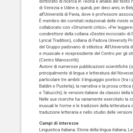
dottorato di ricerca in Teoria e analisi del test
di Venezia e Udine e, quindi, per dieci anni, in Belg
all’Università di Pavia, dove è professore associat
È membro dei comitati redazionali delle riviste sc
collaborato con «Strumenti critici», «Per leggere»
condirettore della collana «Destini incrociati» di 
Lyrical Tradition), collana di Padova University P
del Gruppo padovano di stilistica. All’Università 
e musicale e vicepresidente del Centro per gli s
(Centro Manoscritti).
Autore di numerose pubblicazioni scientifiche (ol
principalmente di lingua e letteratura del Novecen
particolare tre ambiti: il linguaggio poetico (tra i
Baldini e Pusterla); la narrativa e la prosa criti
e Tabucchi); le versioni italiane da classici dell
Nelle sue ricerche ha variamente esercitato la crit
inusuali le forme e le tradizioni della letterat
traduzione letteraria e nello studio delle versioni
Campi di interesse
Linguistica italiana; Storia della lingua italiana,