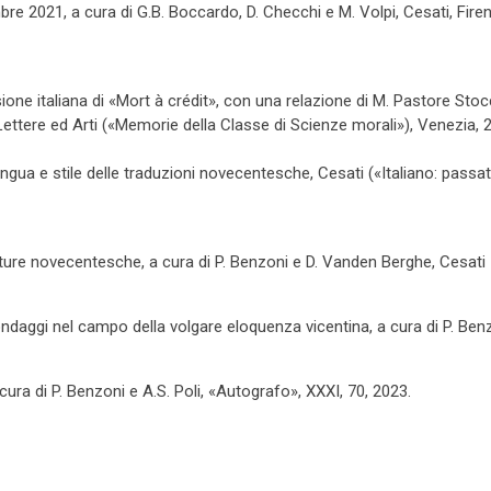
 2021, a cura di G.B. Boccardo, D. Checchi e M. Volpi, Cesati, Fire
sione italiana di «Mort à crédit», con una relazione di M. Pastore Stoc
, Lettere ed Arti («Memorie della Classe di Scienze morali»), Venezia, 
 Lingua e stile delle traduzioni novecentesche, Cesati («Italiano: passa
letture novecentesche, a cura di P. Benzoni e D. Vanden Berghe, Cesati
daggi nel campo della volgare eloquenza vicentina, a cura di P. Benz
cura di P. Benzoni e A.S. Poli, «Autografo», XXXI, 70, 2023.