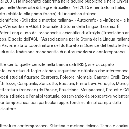
o nel 2001. Ha insegnato dapprima nelle scuole pubbliche e nelle Univer
io, nelle Università di Liegi e Bruxelles. Nel 2015 è rientrato in Italia,
o (abilitato alla prima fascia) di Linguistica italiana.
ientifiche «Stilistica e metrica italiana», «Autografo» e «inOpera»; e 
, «Versants» e «GiSLI. Giornale di Storia della Lingua Italiana». È
Peter Lang e uno dei responsabili scientifici di «Tralyt» (Translation a
ress. È socio dell’ASLI (Associazione per la Storia della Lingua Italian
di Pavia, è stato coordinatore del dottorato in Scienze del testo letter
tudi sulla tradizione manoscritta di autori moderni e contemporanei
tre cento quelle censite nella banca dati IRIS), si è occupato
to, con studi di taglio storico-linguistico e stilistico che interessano
 poeti studiati figurano Sbarbaro, Folgore, Montale, Caproni, Orelli, Erb
ca (di Tozzi, Campanile, Zanzotto, Bassani, Primo Levi, Fenoglio, Meneg
a letteratura francese (da Racine, Baudelaire, Maupassant, Proust e Cél
ica stilistica e l’analisi testuale, osservando da prospettive volentier
ura contemporanea, con particolari approfondimenti nel campo della
 d’autore.
 Letteratura contemporanea, Stilistica e metrica italiana Teoria e analisi