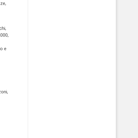
nze,
chi,
2000,
to e
oni,