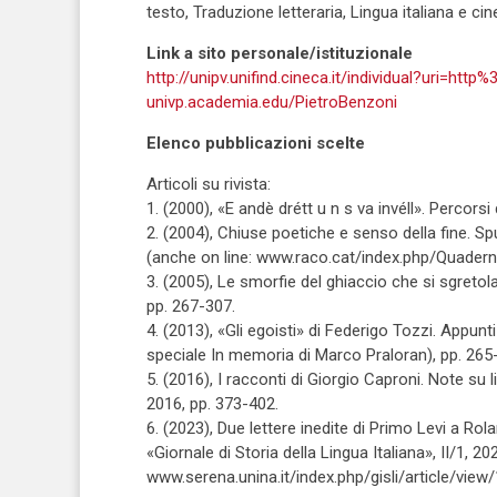
testo, Traduzione letteraria, Lingua italiana e ci
Link a sito personale/istituzionale
http://unipv.unifind.cineca.it/individual?uri=
univp.academia.edu/PietroBenzoni
Elenco pubblicazioni scelte
Articoli su rivista:
1. (2000), «E andè drétt u n s va invéll». Percorsi
2. (2004), Chiuse poetiche e senso della fine. Sp
(anche on line: www.raco.cat/index.php/Quadern
3. (2005), Le smorfie del ghiaccio che si sgretola.
pp. 267-307.
4. (2013), «Gli egoisti» di Federigo Tozzi. Appunti
speciale In memoria di Marco Praloran), pp. 265
5. (2016), I racconti di Giorgio Caproni. Note su li
2016, pp. 373-402.
6. (2023), Due lettere inedite di Primo Levi a Rol
«Giornale di Storia della Lingua Italiana», II/1, 20
www.serena.unina.it/index.php/gisli/article/view