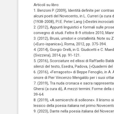
Articoli su libro:
1. Benzoni P. (2009), Identità definite per contr
alcuni poeti del Novecento, in L. Curreri (a cur
(1938-2008), P.I.E. Peter Lang («Destini incrociat
2. (2012), Appunti linguistici e formali sulle prose 
convegno di studi. Feltre 8-9 ottobre 2010, Manni
3. (2012), Brusii, umidori e cristallinità. Note su Z
(«Euro-ispanica»), Roma, 2012, pp. 375-394.
4. (2014), Giorgio Orelli, in G. Giudicetti e C. Mae
(Svizzera), 2014, pp. 91-121.
5. (2016), Scorciature ed ellissi di Raffaello Baldi
silenzi del testo, Esedra, Padova, («Quaderni del 
6. (2016), «Ferragosto» di Beppe Fenoglio, in A. A
onore di Pier Vincenzo Mengaldo per i suoi otta
7. (2019), Tra nuda cronaca e sacra rappresentazi
Ghersi (a cura di), A mezzi termini. Forme della
39-64.
8. (2019), «A semicerchi di solleone». Il lirismo s
lessico della poesia italiana nel primo Novecent
9. (2023), Dante nella poesia italiana del Novecen