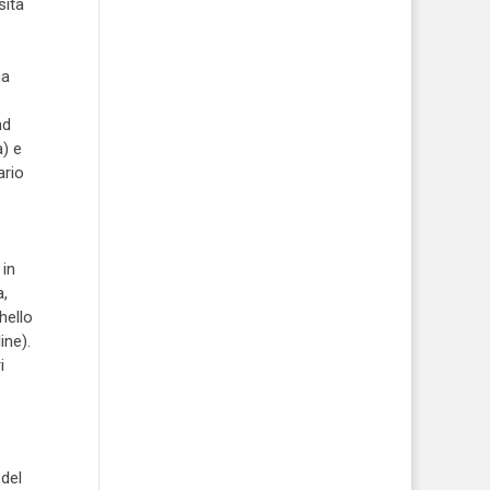
sità
ha
nd
a) e
ario
 in
a,
hello
ine).
i
 del