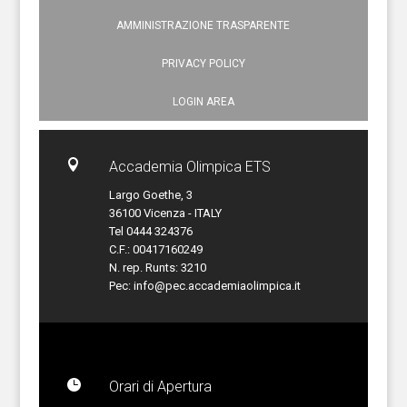
AMMINISTRAZIONE TRASPARENTE
PRIVACY POLICY
LOGIN AREA

Accademia Olimpica ETS
Largo Goethe, 3
36100 Vicenza - ITALY
Tel 0444 324376
C.F.: 00417160249
N. rep. Runts: 3210
Pec:
info@pec.accademiaolimpica.it

Orari di Apertura