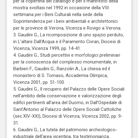
per la copertina del catalogo e per il manifesto della
mostra svoltasi nel 1992 in occasione della VIII
settimana per i Beni Culturali nella sede della
Soprintendenza per i beni ambientali e architettonici
per le province di Verona, Vicenza e Rovigo a Verona.
3. Gaudini G., La ricomposizione di uno spazio perduto,
in L’altare Dall’Acqua e il Paramento Civran, Diocesi di
Vicenza, Vicenza 1999, pp. 14-41.
4. Gaudini G., Studi percettivi e morfologici preliminari
per la conoscenza del complesso monumentale, in
Barbieri F., Gaudini G., Ranzolin A., La chiesa ed il
monastero di S. Tomaso, Accademia Olimpica,
Vicenza 2001, pp. 51-100.
5. Gaudini G., Il recupero del Palazzo delle Opere Sociali
nell’ambito della conservazione e valorizzazione degli
edifici pertinenti all’area del Duomo, in Dall’Ospedale di
Sant’Antonio al Palazzo delle Opere Sociali Cattoliche
(sec.XIV-XXI), Diocesi di Vicenza, Vicenza 2002, pp. 9-
31.
6. Gaudini G., La tutela del patrimonio archeologico-
industriale dell’area vicentina, tra testimonianza,