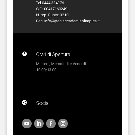
Tel 0444 324376
C.F.: 00417160249
N. rep. Runts: 3210
Pec:
info@pec.accademiaolimpica.it

Orari di Apertura
Martedì, Mercoledì e Venerdì
10.00/13.00

Social