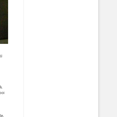
li
à,
poi
le,