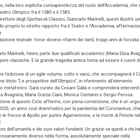
, nella loro esplicita consapevolezza del ruolo dell’Accademia, che n
Teatro Olimpico fra il 1580 e il 1585.
tore degli Spettacoli Classici, Giancarlo Marinelli, questi illustrò u
o proprio lo stretto rapporto fra il Teatro e l’Accademia, affermazio
e.
one teatrale: forse dovevo rifarmi dei tanti, troppi anni di forzata
lo Marinelli, fanno parte due qualificati accademici (Maria Elisa Ava
opere classiche. E la grande tragedia antica torna ad essere il cuore d
re l’edizione di un agile volume, colto e vario, che accompagnerà il C
 titolo “Le prospettive dell’Olimpico”, in riferimento all’elemento
so metaforico. Sarà curato da Cesare Galla e comprenderà interventi 
lisa Avagnina, Maria Grazia Ciani, Monica Centanni e Sergio Perosa.
azione di questo Ciclo affermo, con piena convinzione, che è un orgo
l 2020, un anno così drammatico per la pandemia del Coronavirus, ch
con le frecce di Apollo per punire Agamennone, e la morte di Pericle ne
.
ni dell’umanità e dei suoi valori fondanti. Un grazie va quindi a chi h
cessariamente diverso nella forma, assolutamente speciale nella