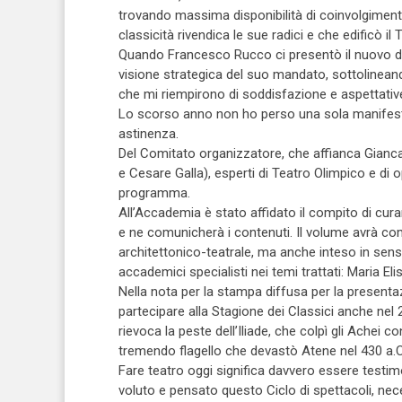
trovando massima disponibilità di coinvolgimento
classicità rivendica le sue radici e che edificò il 
Quando Francesco Rucco ci presentò il nuovo diret
visione strategica del suo mandato, sottolineand
che mi riempirono di soddisfazione e aspettativ
Lo scorso anno non ho perso una sola manifestazi
astinenza.
Del Comitato organizzatore, che affianca Giancar
e Cesare Galla), esperti di Teatro Olimpico e di 
programma.
All’Accademia è stato affidato il compito di cura
e ne comunicherà i contenuti. Il volume avrà come
architettonico-teatrale, ma anche inteso in sen
accademici specialisti nei temi trattati: Maria E
Nella nota per la stampa diffusa per la present
partecipare alla Stagione dei Classici anche ne
rievoca la peste dell’Iliade, che colpì gli Achei 
tremendo flagello che devastò Atene nel 430 a.C
Fare teatro oggi significa davvero essere testimo
voluto e pensato questo Ciclo di spettacoli, ne