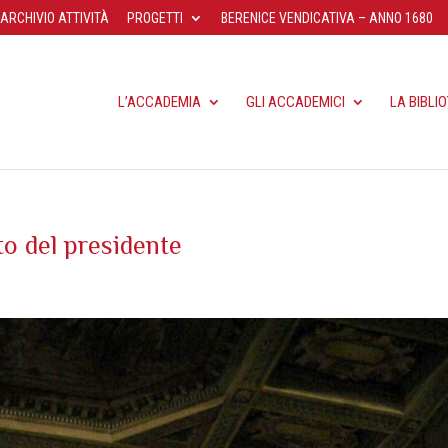
ARCHIVIO ATTIVITÀ
PROGETTI
BERENICE VENDICATIVA – ANNO 1680
L’ACCADEMIA
GLI ACCADEMICI
LA BIBLI
uto del presidente