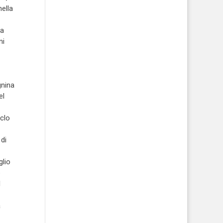
ella
na
ni
gnina
el
iclo
di
glio
e
l
a