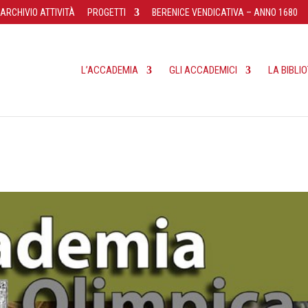
ARCHIVIO ATTIVITÀ
PROGETTI
BERENICE VENDICATIVA – ANNO 1680
L’ACCADEMIA
GLI ACCADEMICI
LA BIBLI