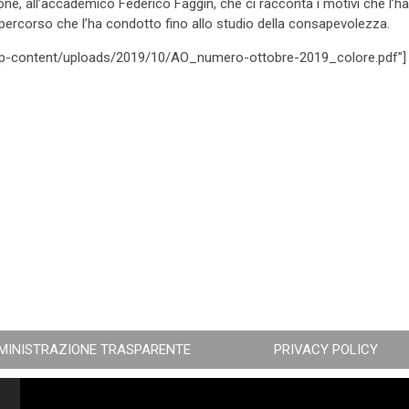
one, all’accademico Federico Faggin, che ci racconta i motivi che l’h
l percorso che l’ha condotto fino allo studio della consapevolezza.
t/wp-content/uploads/2019/10/AO_numero-ottobre-2019_colore.pdf”]
MINISTRAZIONE TRASPARENTE
PRIVACY POLICY