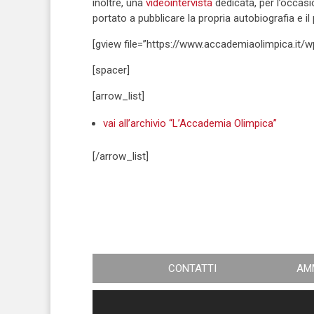
inoltre, una
videointervista
dedicata, per l’occasi
portato a pubblicare la propria autobiografia e i
[gview file=”https://www.accademiaolimpica.i
[spacer]
[arrow_list]
vai all’archivio “L’Accademia Olimpica”
[/arrow_list]
CONTATTI
AM