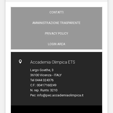
CONTATTI
AMMINISTRAZIONE TRASPARENTE
PRIVACY POLICY
LOGIN AREA

Accademia Olimpica ETS
Largo Goethe, 3
36100 Vicenza - ITALY
Tel 0444 324376
C.F.: 00417160249
N. rep. Runts: 3210
Pec:
info@pec.accademiaolimpica.it