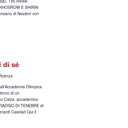
ta), Tito Rinesi
le) KHOSROW E SHIRIN
ersiano di Nezāmi con
i di sé
Vicenza
 dall'Accademia Olimpica
itorno di un
ato Calza, accademico
 PARADISO DI TENEBRE di
ardi Casolari Qui il