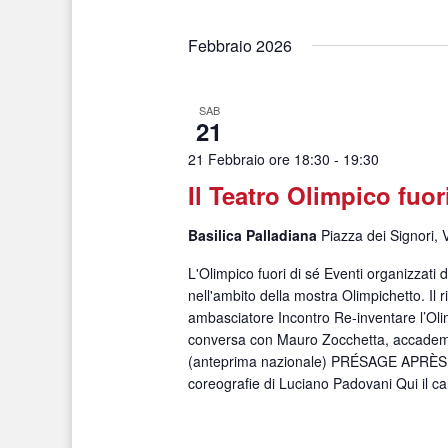
Seleziona
la
Febbraio 2026
data.
SAB
21
21 Febbraio ore 18:30
-
19:30
Il Teatro Olimpico fuor
Basilica Palladiana
Piazza dei Signori, 
L'Olimpico fuori di sé Eventi organizzati
nell'ambito della mostra Olimpichetto. Il r
ambasciatore Incontro Re-inventare l’Ol
conversa con Mauro Zocchetta, accademi
(anteprima nazionale) PRÉSAGE APRÈS
coreografie di Luciano Padovani Qui il c