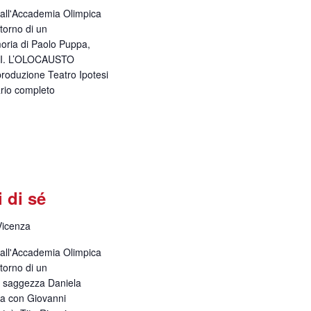
 dall'Accademia Olimpica
itorno di un
moria di Paolo Puppa,
RI. L’OLOCAUSTO
roduzione Teatro Ipotesi
ario completo
i di sé
Vicenza
 dall'Accademia Olimpica
itorno di un
a saggezza Daniela
a con Giovanni