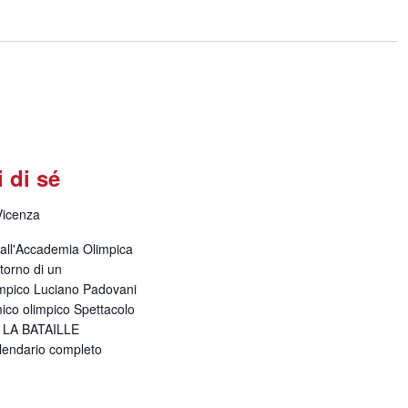
i di sé
Vicenza
 dall'Accademia Olimpica
itorno di un
impico Luciano Padovani
co olimpico Spettacolo
 LA BATAILLE
alendario completo