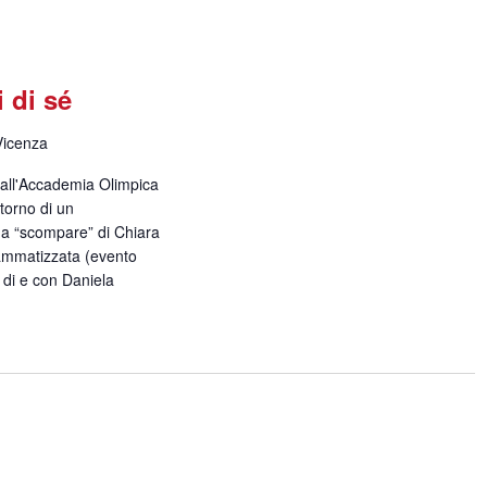
i di sé
Vicenza
 dall'Accademia Olimpica
itorno di un
a “scompare” di Chiara
ammatizzata (evento
i e con Daniela