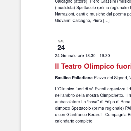
Calcagno (attore), Piero Grassini (musicis
(musicista) Spettacolo (prima regiona
Narrazioni, canti e musiche dal poema p
Giovanni Calcagno, Piero […]
SAB
24
24 Gennaio ore 18:30
-
19:30
Il Teatro Olimpico fuor
Basilica Palladiana
Piazza dei Signori, 
L'Olimpico fuori di sé Eventi organizzati
nell'ambito della mostra Olimpichetto. Il r
ambasciatore La “casa” di Edipo di Ren
olimpico Spettacolo (prima regionale)
e con Gianfranco Berardi - Compagnia Ber
calendario completo