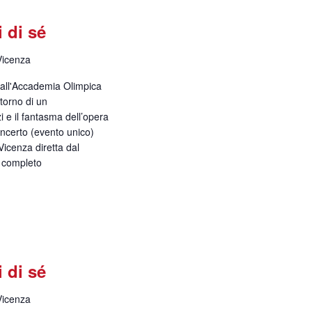
i di sé
Vicenza
 dall'Accademia Olimpica
itorno di un
 e il fantasma dell’opera
ncerto (evento unico)
icenza diretta dal
o completo
i di sé
Vicenza