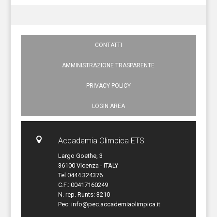
CONTATTI
AMMINISTRAZIONE TRASPARENTE
PRIVACY POLICY
LOGIN AREA

Accademia Olimpica ETS
Largo Goethe, 3
36100 Vicenza - ITALY
Tel 0444 324376
C.F.: 00417160249
N. rep. Runts: 3210
Pec:
info@pec.accademiaolimpica.it