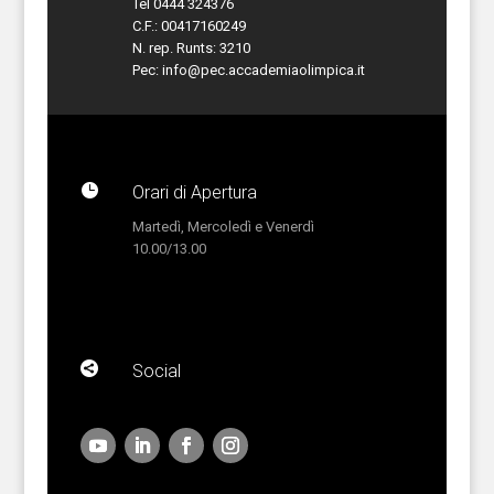
Tel 0444 324376
C.F.: 00417160249
N. rep. Runts: 3210
Pec:
info@pec.accademiaolimpica.it

Orari di Apertura
Martedì, Mercoledì e Venerdì
10.00/13.00

Social