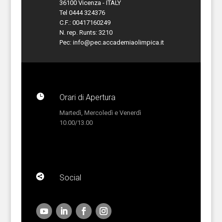
36100 Vicenza - ITALY
Tel 0444 324376
C.F.: 00417160249
N. rep. Runts: 3210
Pec:
info@pec.accademiaolimpica.it

Orari di Apertura
Martedì, Mercoledì e Venerdì
10.00/13.00

Social