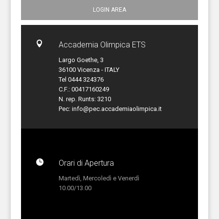
LOGIN AREA

Accademia Olimpica ETS
Largo Goethe, 3
36100 Vicenza - ITALY
Tel 0444 324376
C.F.: 00417160249
N. rep. Runts: 3210
Pec:
info@pec.accademiaolimpica.it

Orari di Apertura
Martedì, Mercoledì e Venerdì
10.00/13.00