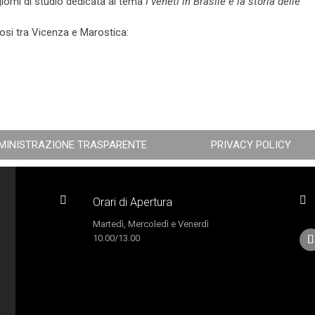
iorni di studio dedicata al tema
I veneti in Brasile e la storia delle
tosi tra Vicenza e Marostica:
MINISTRAZIONE TRASPARENTE
PRIVACY POLICY


Orari di Apertura
Martedì, Mercoledì e Venerdì
10.00/13.00