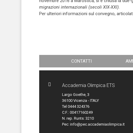
novembre 2016 a Marostica, si è chiusa la due-g
migrazioni internazionali (secoli XIX-XXI)
.
Per ulteriori informazioni sul convegno, articola
CONTATTI
AM

Accademia Olimpica ETS
Largo Goethe, 3
36100 Vicenza - ITALY
Tel 0444 324376
C.F.: 00417160249
N. rep. Runts: 3210
Pec:
info@pec.accademiaolimpica.it