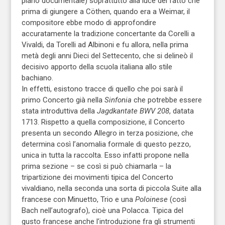
piano documentale) soprattutto alla luce del fatto che
prima di giungere a Cöthen, quando era a Weimar, il
compositore ebbe modo di approfondire
accuratamente la tradizione concertante da Corelli a
Vivaldi, da Torelli ad Albinoni e fu allora, nella prima
metà degli anni Dieci del Settecento, che si delineò il
decisivo apporto della scuola italiana allo stile
bachiano.
In effetti, esistono tracce di quello che poi sarà il
primo Concerto già nella
Sinfonia
che potrebbe essere
stata introduttiva della
Jagdkantate BWV 208
, datata
1713. Rispetto a quella composizione, il Concerto
presenta un secondo Allegro in terza posizione, che
determina così l’anomalia formale di questo pezzo,
unica in tutta la raccolta. Esso infatti propone nella
prima sezione – se così si può chiamarla – la
tripartizione dei movimenti tipica del Concerto
vivaldiano, nella seconda una sorta di piccola Suite alla
francese con Minuetto, Trio e una
Poloinese
(così
Bach nell’autografo), cioè una Polacca. Tipica del
gusto francese anche l’introduzione fra gli strumenti