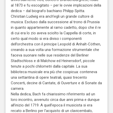
al 1873 e fu escogitato – per le ovvie implicazioni della
dedica – dal biografo bachiano Philipp Spitta.
Christian Ludwig era anch’egli un grande cultore di
musica. Escluso dalla successione al trono di Prussia
in quanto appartenente al ramo cadetto, dopo che il re
di cui era lo zio aveva sciolto la Cappella di corte, in
certo qual modo si era diviso i componenti
dell’orchestra con il principe Leopold di Anhalt-Cöthen,
creando a sua volta una formazione strumentale che
faceva suonare nelle sue residenze del Berliner
Stadtschloss e di Malchow ed Heinersdorf, piccole
tenute a pochi chilometri dalla capitale. La sua
biblioteca musicale era più che cospicua: conteneva
una settantina di opere teatrali, quasi trecento
Concerti, decine di Cantate, di Ouverture e di Sonate da
camera.
Nella dedica, Bach fa chiarissimo riferimento ad un
loro incontro, avvenuto circa due anni prima e dunque
all’inizio del 1719. A quell’epoca il musicista si era
recato a Berlino per l’acquisto di un clavicembalo,