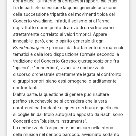
controluce” all’interno di complessi rapporti dialettici
fra le parti. Se si esclude la quasi generale adozione
della successione tripartita dei movimenti tipica del
Concerto vivaldiano, infatti, il solismo si afferma
soprattutto come punto di arrivo di un virtuosismo
strettamente correlato ai valori timbrici. Appare
innegabile, però, che lo spirito generale di ogni
Brandenburghese
promani dal trattamento dei materiali
tematici e dalla loro disposizione formale secondo la
tradizione del Concerto Grosso: giustapposizione fra
“ripieno” e “concertino”, vivacità e ricchezza del
discorso orchestrale strettamente legata al confronto
di gruppi sonori, siano essi omogenei o arditamente
contrastanti.
D’altra parte, la questione di genere può risultare
perfino stucchevole se si considera che la vera
caratteristica fondante di questi sei brani è quella che
si coglie fin dal titolo autografo apposto da Bach: sono
Concerti con “plusieurs instruments”.
La ricchezza dell’organico è un unicum nella storia
della musica nel periodo barocco, avvicinato soltanto