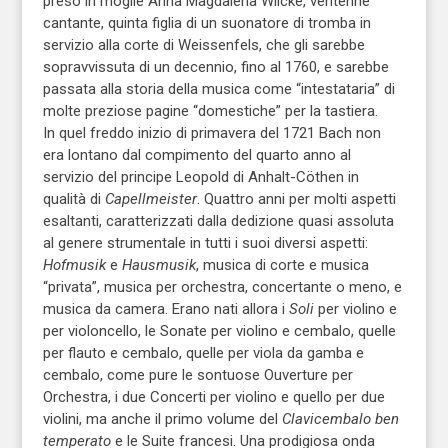
preso in moglie Anna Magdalena Wilcke, ventenne
cantante, quinta figlia di un suonatore di tromba in
servizio alla corte di Weissenfels, che gli sarebbe
sopravvissuta di un decennio, fino al 1760, e sarebbe
passata alla storia della musica come “intestataria” di
molte preziose pagine “domestiche” per la tastiera.
In quel freddo inizio di primavera del 1721 Bach non
era lontano dal compimento del quarto anno al
servizio del principe Leopold di Anhalt-Cöthen in
qualità di
Capellmeister
. Quattro anni per molti aspetti
esaltanti, caratterizzati dalla dedizione quasi assoluta
al genere strumentale in tutti i suoi diversi aspetti:
Hofmusik
e
Hausmusik
, musica di corte e musica
“privata”, musica per orchestra, concertante o meno, e
musica da camera. Erano nati allora i
Soli
per violino e
per violoncello, le Sonate per violino e cembalo, quelle
per flauto e cembalo, quelle per viola da gamba e
cembalo, come pure le sontuose Ouverture per
Orchestra, i due Concerti per violino e quello per due
violini, ma anche il primo volume del
Clavicembalo ben
temperato
e le Suite francesi. Una prodigiosa onda