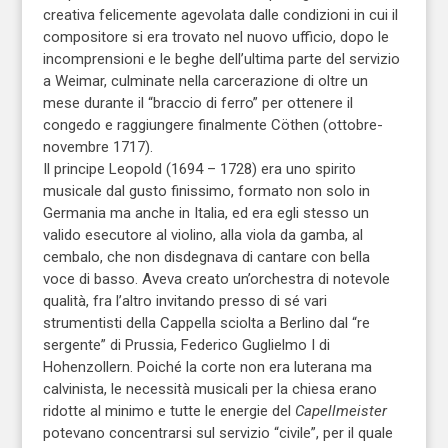
creativa felicemente agevolata dalle condizioni in cui il
compositore si era trovato nel nuovo ufficio, dopo le
incomprensioni e le beghe dell’ultima parte del servizio
a Weimar, culminate nella carcerazione di oltre un
mese durante il “braccio di ferro” per ottenere il
congedo e raggiungere finalmente Cöthen (ottobre-
novembre 1717).
Il principe Leopold (1694 – 1728) era uno spirito
musicale dal gusto finissimo, formato non solo in
Germania ma anche in Italia, ed era egli stesso un
valido esecutore al violino, alla viola da gamba, al
cembalo, che non disdegnava di cantare con bella
voce di basso. Aveva creato un’orchestra di notevole
qualità, fra l’altro invitando presso di sé vari
strumentisti della Cappella sciolta a Berlino dal “re
sergente” di Prussia, Federico Guglielmo I di
Hohenzollern. Poiché la corte non era luterana ma
calvinista, le necessità musicali per la chiesa erano
ridotte al minimo e tutte le energie del
Capellmeister
potevano concentrarsi sul servizio “civile”, per il quale