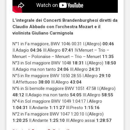
L’integrale dei Concerti Brandenburghesi diretti da
Claudio Abbado con l’orchestra Mozart e il
violinista Giuliano Carmignola
N°1 in Fa maggiore, BWV 1046 00:31 I.(Allegro)
00:46
II.Adagio
04:36
III.Allegro
07:41
IV.Menuet – Trio –
Menuet – Polonaise – Menuet – Trio – Menuet
11:35
N°3 in Sol maggiore BWV 1048
18:31
I.(Allegro)
18:50
II.Adagio ma non tanto
24:06
III.Allegro
24:31
N°5 in Re maggiore BWV 1050 28:55 I.Allegro
29:10
II.Affettuoso
38:00
III.Allegro
43:04
N°6 in Si bemolle maggiore BWV 1051 47:58 I.(Allegro)
48:12
II.Adagio ma non tanto
54:05
III.Allegro
58:55
N°4 in Sol maggiore BWV 1049 1:04:17 I.Allegro
1:04:31
II.Andante
1:11:27
III.Presto
1:15:16
N°2 in Fa maggiore BWV 1047 1:20:10 I.(Allegro)
1:20:25
II.Andante
1:25:10
III.Allegro assai
1:28:57