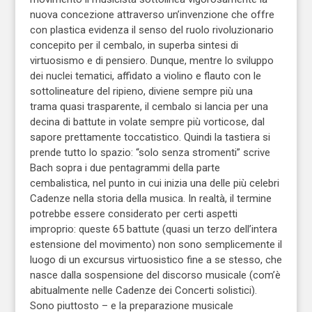
nuova concezione attraverso un’invenzione che offre
con plastica evidenza il senso del ruolo rivoluzionario
concepito per il cembalo, in superba sintesi di
virtuosismo e di pensiero. Dunque, mentre lo sviluppo
dei nuclei tematici, affidato a violino e flauto con le
sottolineature del ripieno, diviene sempre più una
trama quasi trasparente, il cembalo si lancia per una
decina di battute in volate sempre più vorticose, dal
sapore prettamente toccatistico. Quindi la tastiera si
prende tutto lo spazio: “solo senza stromenti” scrive
Bach sopra i due pentagrammi della parte
cembalistica, nel punto in cui inizia una delle più celebri
Cadenze nella storia della musica. In realtà, il termine
potrebbe essere considerato per certi aspetti
improprio: queste 65 battute (quasi un terzo dell’intera
estensione del movimento) non sono semplicemente il
luogo di un excursus virtuosistico fine a se stesso, che
nasce dalla sospensione del discorso musicale (com’è
abitualmente nelle Cadenze dei Concerti solistici).
Sono piuttosto – e la preparazione musicale