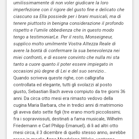
umilissimamente di non voler giudicare la loro
imperfezione con il rigore del gusto fine e delicato che
ciascuno sa Ella possiede per i brani musicali, ma di
tenere piuttosto in benigna considerazione il profondo
rispetto e l’umile obbedienza che in questo modo
tengo a testimoniarLe. Per il resto, Monseigneur,
supplico molto umilmente Vostra Altezza Reale di
avere la bontà di confermare la sua benevolenza nei
miei confronti, e di essere convinto che nulla mi sta
tanto a cuore quanto il poter essere impiegato in
occasioni più degne di Lei e del suo servizio…
Quando scriveva queste righe, con calligrafia
controllata ed elegante, tutti gli svolazzi al posto
giusto, Sebastian Bach aveva compiuto da tre giorni 36
anni. Da circa otto mesi era rimasto vedovo della
cugina Maria Barbara, che in tredici anni di matrimonio
gli aveva dato sette figli (tre erano morti piccolissimi;
fra i sopravvissuti, destinati a fama musicale, Wilhelm
Friedemann e Carl Philipp Emanuel); di lì ad altri otto
mesi circa, il 3 dicembre di quello stesso anno, avrebbe