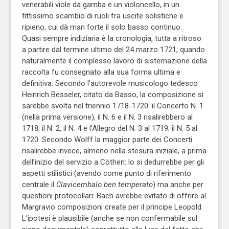
venerabili viole da gamba e un violoncello, in un
fittissimo scambio di ruoli fra uscite solistiche e
ripieno, cui dà man forte il solo basso continuo.
Quasi sempre indiziaria è la cronologia, tutta a ritroso
a partire dal termine ultimo del 24 marzo 1721, quando
naturalmente il complesso lavoro di sistemazione della
raccolta fu consegnato alla sua forma ultima e
definitiva. Secondo l’autorevole musicologo tedesco
Heinrich Besseler, citato da Basso, la composizione si
sarebbe svolta nel triennio 1718-1720: il Concerto N. 1
(nella prima versione), il N. 6 e il N. 3 risalirebbero al
1718; il N. 2, il N. 4 e l’Allegro del N. 3 al 1719; il N. 5 al
1720. Secondo Wolff la maggior parte dei Concerti
risalirebbe invece, almeno nella stesura iniziale, a prima
dell’inizio del servizio a Cöthen: lo si dedurrebbe per gli
aspetti stilistici (avendo come punto di riferimento
centrale il
Clavicembalo ben temperato
) ma anche per
questioni protocollari: Bach avrebbe evitato di offrire al
Margravio composizioni create per il principe Leopold.
L’ipotesi è plausibile (anche se non confermabile sul