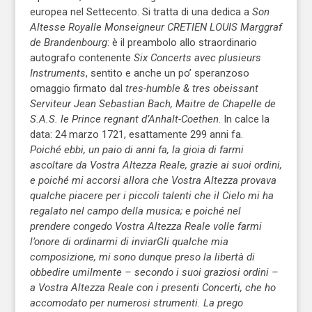
europea nel Settecento. Si tratta di una dedica a
Son
Altesse Royalle Monseigneur CRETIEN LOUIS Marggraf
de Brandenbourg
: è il preambolo allo straordinario
autografo contenente
Six Concerts avec plusieurs
Instruments
, sentito e anche un po’ speranzoso
omaggio firmato dal
tres-humble & tres obeissant
Serviteur Jean Sebastian Bach, Maitre de Chapelle de
S.A.S. le Prince regnant d’Anhalt-Coethen
. In calce la
data: 24 marzo 1721, esattamente 299 anni fa.
Poiché ebbi, un paio di anni fa, la gioia di farmi
ascoltare da Vostra Altezza Reale, grazie ai suoi ordini,
e poiché mi accorsi allora che Vostra Altezza provava
qualche piacere per i piccoli talenti che il Cielo mi ha
regalato nel campo della musica; e poiché nel
prendere congedo Vostra Altezza Reale volle farmi
l’onore di ordinarmi di inviarGli qualche mia
composizione, mi sono dunque preso la libertà di
obbedire umilmente – secondo i suoi graziosi ordini –
a Vostra Altezza Reale con i presenti Concerti, che ho
accomodato per numerosi strumenti. La prego