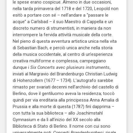
le spese erano cospicue. Almeno in due occasioni,
nella tarda primavera del 1718 e del 1720, Leopold non
esitò a portare con sé – nell’andare a “passare le
acque” a Carlsbad – il suo Maestro di Cappella e un
discreto numero di strumentisti, in maniera da non
interrompere la fervida attività musicale della corte.
Nel pieno di questa avventura artistica unica nella vita
di Sebastian Bach, e perciò unica anche nella storia
della musica occidentale, al centro di un’esperienza
creativa multiforme e complessa, campeggiano
dunque i
Six Concerts avec plusieurs instruments
,
inviati al Margravio del Brandenburgo Christian Ludwig
di Hohenzollern (1677 – 1734). L’autografo sarebbe
rimasto per svariati decenni nell’archivio del castello di
Berlino, dove il gentiluomo aveva la residenza; toccò
quindi per via ereditaria alla principessa Anna Amalia di
Prussia e alla morte di questa (1787) finì dapprima –
con tutta la sua biblioteca – allo Joachimstahl
Gymnasium e da lì all’inizio del XX secolo alla
Biblioteca di Stato di Berlino. Il nome con cui sono
universalmente noti,
Concerti Brandenburghesi
, risale