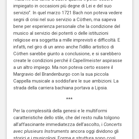
impiegato in occasioni più degne di Lei e del suo
servizio”. In quel marzo 1721 Bach non poteva vedere
segni di crisi nel suo servizio a Cöthen, ma sapeva
bene per esperienza personale che la condizione del
musico al servizio dei potenti o delle istituzioni
religiose era soggetta a mille imprevisti e difficoltà. E
infatti, nel giro di un anno anche l’idillio artistico di
Cöthen sarebbe giunto a conclusione, e si sarebbero
create le condizioni perché il
Capellmeister
aspirasse
a un altro impiego. Ma non poteva certo essere il
Margravio del Brandenburgo con la sua piccola
Cappella musicale a soddisfare le sue ambizioni. La
strada della carriera bachiana portava a Lipsia.
***
Per la complessità della genesi e le multiformi
caratteristiche dello stile, che del resto nulla tolgono
all’affascinante immediatezza dell’ascolto, i
Concerts
avec plusieurs Instruments
ancora oggi dividono gli
storici e i musicologi. Forma e struttura sono così