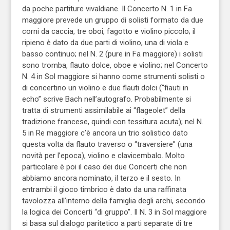
da poche partiture vivaldiane. Il Concerto N. 1 in Fa
maggiore prevede un gruppo di solisti formato da due
corni da caccia, tre oboi, fagotto e violino piccolo; il
ripieno è dato da due parti di violino, una di viola e
basso continuo; nel N. 2 (pure in Fa maggiore) i solisti
sono tromba, flauto dolce, oboe e violino; nel Concerto
N. 4 in Sol maggiore si hanno come strumenti solisti o
di concertino un violino e due flauti dolci (“fiauti in
echo” scrive Bach nell’autografo. Probabilmente si
tratta di strumenti assimilabile ai “flageolet” della
tradizione francese, quindi con tessitura acuta); nel N.
5 in Re maggiore c’è ancora un trio solistico dato
questa volta da flauto traverso o “traversiere” (una
novità per l’epoca), violino e clavicembalo. Molto
particolare è poi il caso dei due Concerti che non
abbiamo ancora nominato, il terzo e il sesto. In
entrambi il gioco timbrico è dato da una raffinata
tavolozza all’interno della famiglia degli archi, secondo
la logica dei Concerti “di gruppo”. Il N. 3 in Sol maggiore
si basa sul dialogo paritetico a parti separate di tre