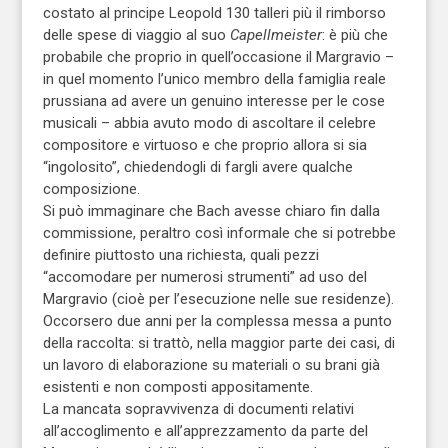
costato al principe Leopold 130 talleri più il rimborso
delle spese di viaggio al suo
Capellmeister
: è più che
probabile che proprio in quell’occasione il Margravio –
in quel momento l’unico membro della famiglia reale
prussiana ad avere un genuino interesse per le cose
musicali – abbia avuto modo di ascoltare il celebre
compositore e virtuoso e che proprio allora si sia
“ingolosito”, chiedendogli di fargli avere qualche
composizione.
Si può immaginare che Bach avesse chiaro fin dalla
commissione, peraltro così informale che si potrebbe
definire piuttosto una richiesta, quali pezzi
“accomodare per numerosi strumenti” ad uso del
Margravio (cioè per l’esecuzione nelle sue residenze).
Occorsero due anni per la complessa messa a punto
della raccolta: si trattò, nella maggior parte dei casi, di
un lavoro di elaborazione su materiali o su brani già
esistenti e non composti appositamente.
La mancata sopravvivenza di documenti relativi
all’accoglimento e all’apprezzamento da parte del