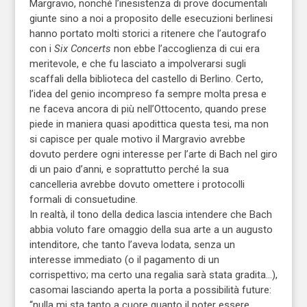
Margravio, nonché l’inesistenza di prove documentali
giunte sino a noi a proposito delle esecuzioni berlinesi
hanno portato molti storici a ritenere che l’autografo
con i
Six Concerts
non ebbe l’accoglienza di cui era
meritevole, e che fu lasciato a impolverarsi sugli
scaffali della biblioteca del castello di Berlino. Certo,
l’idea del genio incompreso fa sempre molta presa e
ne faceva ancora di più nell’Ottocento, quando prese
piede in maniera quasi apodittica questa tesi, ma non
si capisce per quale motivo il Margravio avrebbe
dovuto perdere ogni interesse per l’arte di Bach nel giro
di un paio d’anni, e soprattutto perché la sua
cancelleria avrebbe dovuto omettere i protocolli
formali di consuetudine.
In realtà, il tono della dedica lascia intendere che Bach
abbia voluto fare omaggio della sua arte a un augusto
intenditore, che tanto l’aveva lodata, senza un
interesse immediato (o il pagamento di un
corrispettivo; ma certo una regalia sarà stata gradita…),
casomai lasciando aperta la porta a possibilità future:
“nulla mi sta tanto a cuore quanto il poter essere