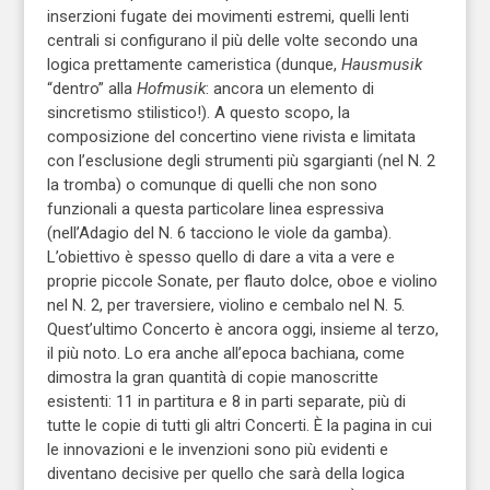
inserzioni fugate dei movimenti estremi, quelli lenti
centrali si configurano il più delle volte secondo una
logica prettamente cameristica (dunque,
Hausmusik
“dentro” alla
Hofmusik
: ancora un elemento di
sincretismo stilistico!). A questo scopo, la
composizione del concertino viene rivista e limitata
con l’esclusione degli strumenti più sgargianti (nel N. 2
la tromba) o comunque di quelli che non sono
funzionali a questa particolare linea espressiva
(nell’Adagio del N. 6 tacciono le viole da gamba).
L’obiettivo è spesso quello di dare a vita a vere e
proprie piccole Sonate, per flauto dolce, oboe e violino
nel N. 2, per traversiere, violino e cembalo nel N. 5.
Quest’ultimo Concerto è ancora oggi, insieme al terzo,
il più noto. Lo era anche all’epoca bachiana, come
dimostra la gran quantità di copie manoscritte
esistenti: 11 in partitura e 8 in parti separate, più di
tutte le copie di tutti gli altri Concerti. È la pagina in cui
le innovazioni e le invenzioni sono più evidenti e
diventano decisive per quello che sarà della logica