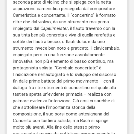
seconda parte di violino che si spiega con la netta
aspirazione cameristica perseguita dal compositore.
Cameristica e concertante. Il “concertino” è formato
oltre che dal violino, da uno strumento mai prima
impiegato dal
Capellmeister
, il flauto traverso con la
sua tinta ben più concreta e viva di quella rarefatta e
sottile dei flauti a becco, o flauti dolci; e da uno
strumento invece ben noto e praticato, il clavicembalo,
impiegato però in una funzione assolutamente
innovativa: non più elemento di basso continuo, ma
protagonista solista. “Cembalo concertato” è
l’indicazione nell’autografo e lo sviluppo del discorso
fin dalle prime battute del primo movimento – con il
dialogo fra i tre strumenti di concertino nel quale alla
tastiera spetta un’evidente primazia – realizza con
palmare evidenza l’intenzione. Già così ci sarebbe di
che sottolineare l’importanza storica della
composizione, il suo porsi come antesignana del
Concerto con tastiera solista, ma Bach si spinge
molto più avanti. Alla fine dello stesso primo
movimento il musicista sottolinea vigorosamente la