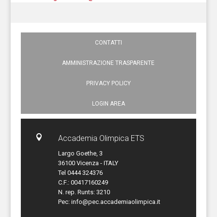
CONTATTI
AMMINISTRAZIONE TRASPARENTE
PRIVACY POLICY
LOGIN AREA

Accademia Olimpica ETS
Largo Goethe, 3
36100 Vicenza - ITALY
Tel 0444 324376
C.F.: 00417160249
N. rep. Runts: 3210
Pec:
info@pec.accademiaolimpica.it