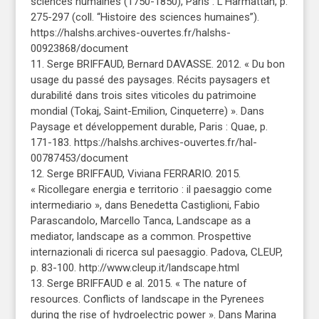
sciences humaines (1750-1850), Paris : L’Harmattan, p.
275-297 (coll. “Histoire des sciences humaines”).
https://halshs.archives-ouvertes.fr/halshs-
00923868/document
11. Serge BRIFFAUD, Bernard DAVASSE. 2012. « Du bon
usage du passé des paysages. Récits paysagers et
durabilité dans trois sites viticoles du patrimoine
mondial (Tokaj, Saint-Emilion, Cinqueterre) ». Dans
Paysage et développement durable, Paris : Quae, p.
171-183. https://halshs.archives-ouvertes.fr/hal-
00787453/document
12. Serge BRIFFAUD, Viviana FERRARIO. 2015.
« Ricollegare energia e territorio : il paesaggio come
intermediario », dans Benedetta Castiglioni, Fabio
Parascandolo, Marcello Tanca, Landscape as a
mediator, landscape as a common. Prospettive
internazionali di ricerca sul paesaggio. Padova, CLEUP,
p. 83-100. http://www.cleup.it/landscape.html
13. Serge BRIFFAUD e al. 2015. « The nature of
resources. Conflicts of landscape in the Pyrenees
during the rise of hydroelectric power ». Dans Marina