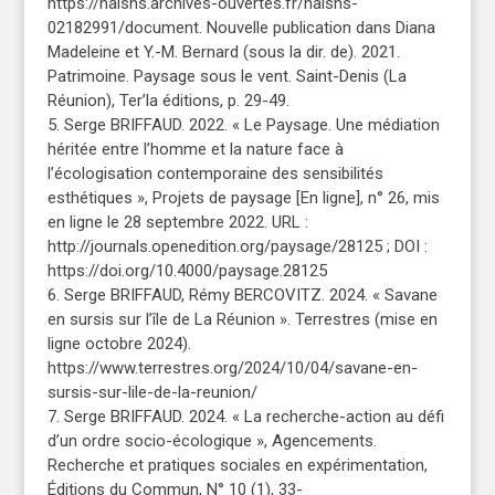
https://halshs.archives-ouvertes.fr/halshs-
02182991/document. Nouvelle publication dans Diana
Madeleine et Y.-M. Bernard (sous la dir. de). 2021.
Patrimoine. Paysage sous le vent. Saint-Denis (La
Réunion), Ter’la éditions, p. 29-49.
5. Serge BRIFFAUD. 2022. « Le Paysage. Une médiation
héritée entre l’homme et la nature face à
l’écologisation contemporaine des sensibilités
esthétiques », Projets de paysage [En ligne], n° 26, mis
en ligne le 28 septembre 2022. URL :
http://journals.openedition.org/paysage/28125 ; DOI :
https://doi.org/10.4000/paysage.28125
6. Serge BRIFFAUD, Rémy BERCOVITZ. 2024. « Savane
en sursis sur l’île de La Réunion ». Terrestres (mise en
ligne octobre 2024).
https://www.terrestres.org/2024/10/04/savane-en-
sursis-sur-lile-de-la-reunion/
7. Serge BRIFFAUD. 2024. « La recherche-action au défi
d’un ordre socio-écologique », Agencements.
Recherche et pratiques sociales en expérimentation,
Éditions du Commun, N° 10 (1), 33-