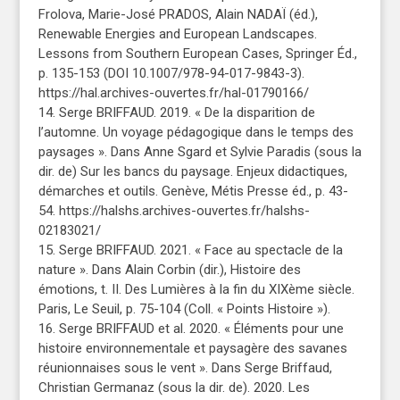
Frolova, Marie-José PRADOS, Alain NADAÏ (éd.),
Renewable Energies and European Landscapes.
Lessons from Southern European Cases, Springer Éd.,
p. 135-153 (DOI 10.1007/978-94-017-9843-3).
https://hal.archives-ouvertes.fr/hal-01790166/
14. Serge BRIFFAUD. 2019. « De la disparition de
l’automne. Un voyage pédagogique dans le temps des
paysages ». Dans Anne Sgard et Sylvie Paradis (sous la
dir. de) Sur les bancs du paysage. Enjeux didactiques,
démarches et outils. Genève, Métis Presse éd., p. 43-
54. https://halshs.archives-ouvertes.fr/halshs-
02183021/
15. Serge BRIFFAUD. 2021. « Face au spectacle de la
nature ». Dans Alain Corbin (dir.), Histoire des
émotions, t. II. Des Lumières à la fin du XIXème siècle.
Paris, Le Seuil, p. 75-104 (Coll. « Points Histoire »).
16. Serge BRIFFAUD et al. 2020. « Éléments pour une
histoire environnementale et paysagère des savanes
réunionnaises sous le vent ». Dans Serge Briffaud,
Christian Germanaz (sous la dir. de). 2020. Les