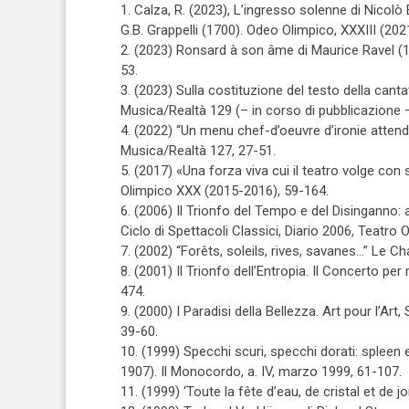
1. Calza, R. (2023), L’ingresso solenne di Nic
G.B. Grappelli (1700). Odeo Olimpico, XXXIII (20
2. (2023) Ronsard à son âme di Maurice Ravel (
53.
3. (2023) Sulla costituzione del testo della ca
Musica/Realtà 129 (– in corso di pubblicazione –
4. (2022) “Un menu chef-d’oeuvre d’ironie attendr
Musica/Realtà 127, 27-51.
5. (2017) «Una forza viva cui il teatro volge con
Olimpico XXX (2015-2016), 59-164.
6. (2006) Il Trionfo del Tempo e del Disinganno: a
Ciclo di Spettacoli Classici, Diario 2006, Teatro 
7. (2002) “Forêts, soleils, rives, savanes…” Le
8. (2001) Il Trionfo dell’Entropia. Il Concerto pe
474.
9. (2000) I Paradisi della Bellezza. Art pour l’Ar
39-60.
10. (1999) Specchi scuri, specchi dorati: spleen e
1907). Il Monocordo, a. IV, marzo 1999, 61-107.
11. (1999) ‘Toute la fête d’eau, de cristal et de 