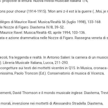
 proposte di lettura. Nuova rivista musicale italiana 1/4,
ons pour choeur (1914-1915). ‘Mon ami z-il est à la guerre (…Moi, je 
ortilèges di Maurice Ravel. Musica/Realtà 56 (luglio 1998), 133-168.
lle Nozze di Figaro. Diastema IV/8, 39-52.
i Maurice Ravel. Musica/Realtà 43, aprile 1994, 103-136.
ata e azione drammatica nelle Nozze di Figaro. Rassegna veneta di s
coli, fra leggenda e realtà. In Antonio Salieri: la carriera di un musici
. Libreria Musicale Italiana, Lucca, 211-293.
e congetture sui testi dei mottetti vicentini in Q15. In Musica, cronaca 
erenissima, Paolo Troncon (Ed.). Conservatorio di musica di Vicenza,
lementi, David Thomson e il mondo musicale inglese. Diastema, Trev
i e morali, invenzione nei mottetti di Alessandro Stradella. Diastema,