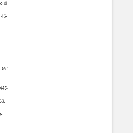
o di
 45-
, 59°
 445-
63,
3-