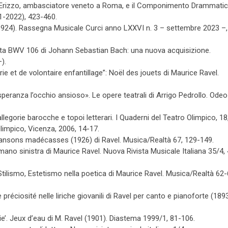
olò Erizzo, ambasciatore veneto a Roma, e il Componimento Drammatic
21-2022), 423-460.
1924). Rassegna Musicale Curci anno LXXVI n. 3 – settembre 2023 –,
ntata BWV 106 di Johann Sebastian Bach: una nuova acquisizione.
).
ie et de volontaire enfantillage”: Noël des jouets di Maurice Ravel.
 speranza l’occhio ansioso». Le opere teatrali di Arrigo Pedrollo. Odeo
llegorie barocche e topoi letterari. I Quaderni del Teatro Olimpico, 18
Olimpico, Vicenza, 2006, 14-17.
 Chansons madécasses (1926) di Ravel. Musica/Realtà 67, 129-149.
r mano sinistra di Maurice Ravel. Nuova Rivista Musicale Italiana 35/4,
t, Stilismo, Estetismo nella poetica di Maurice Ravel. Musica/Realtà 62-
 préciosité nelle liriche giovanili di Ravel per canto e pianoforte (189
joie’. Jeux d’eau di M. Ravel (1901). Diastema 1999/1, 81-106.