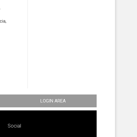
.
cia,
LOGIN AREA
Social