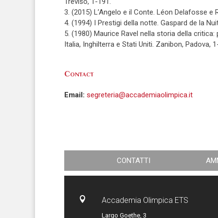
Treviso, 1-191.
3. (2015) L’Angelo e il Conte. Léon Delafosse e R
4. (1994) I Prestigi della notte. Gaspard de la Nu
5. (1980) Maurice Ravel nella storia della critic
Italia, Inghilterra e Stati Uniti. Zanibon, Padova, 
Contact
Email:
segreteria@accademiaolimpica.it
CONTATTI
AM

Accademia Olimpica ETS
Largo Goethe, 3