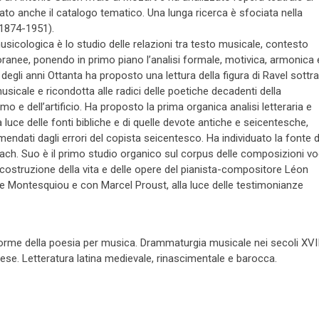
rato anche il catalogo tematico. Una lunga ricerca è sfociata nella
(1874-1951).
usicologica è lo studio delle relazioni tra testo musicale, contesto
ranee, ponendo in primo piano l’analisi formale, motivica, armonica 
o degli anni Ottanta ha proposto una lettura della figura di Ravel sottra
usicale e ricondotta alle radici delle poetiche decadenti della
smo e dell’artificio. Ha proposto la prima organica analisi letteraria e
la luce delle fonti bibliche e di quelle devote antiche e seicentesche,
 emendati dagli errori del copista seicentesco. Ha individuato la fonte d
ach. Suo è il primo studio organico sul corpus delle composizioni vo
ricostruzione della vita e delle opere del pianista-compositore Léon
de Montesquiou e con Marcel Proust, alla luce delle testimonianze
 Forme della poesia per musica. Drammaturgia musicale nei secoli XVI
glese. Letteratura latina medievale, rinascimentale e barocca.