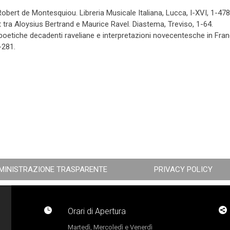
obert de Montesquiou. Libreria Musicale Italiana, Lucca, I-XVI, 1-478
it tra Aloysius Bertrand e Maurice Ravel. Diastema, Treviso, 1-64.
a: poetiche decadenti raveliane e interpretazioni novecentesche in Fran
1-281.
MINISTRAZIONE TRASPARENTE
PRIVACY POLICY


Orari di Apertura
Martedì, Mercoledì e Venerdì