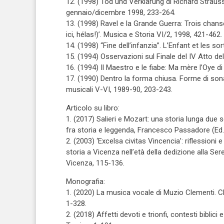
12. (1998) Tod und Verklärung di Richard Strauss:
gennaio/dicembre 1998, 233-264.
13. (1998) Ravel e la Grande Guerra: Trois chans
ici, hélas!)’. Musica e Storia VI/2, 1998, 421-462.
14. (1998) “Fine dell’infanzia”. L’Enfant et les s
15. (1994) Osservazioni sul Finale del IV Atto de
16. (1994) Il Maestro e le fiabe: Ma mère l’Oye d
17. (1990) Dentro la forma chiusa. Forme di son
musicali V-VI, 1989-90, 203-243.
Articolo su libro:
1. (2017) Salieri e Mozart: una storia lunga due se
fra storia e leggenda, Francesco Passadore (Ed.)
2. (2003) ‘Excelsa civitas Vincencia’: riflessioni 
storia a Vicenza nell’età della dedizione alla S
Vicenza, 115-136.
Monografia:
1. (2020) La musica vocale di Muzio Clementi. C
1-328.
2. (2018) Affetti devoti e trionfi, contesti biblic