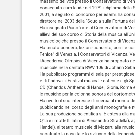
massimo dei voti presso il Conservatorio di Vene
conseguito cum laude nel 1979 il diploma della S
2001, a seguito di concorso per esami, ha consegu
direttore nel 2003 della “Scuola sulla Fortuna dei
Ha insegnato Pianoforte al Conservatorio di Venezi
allievi del suo corso di Storia della musica all’Un
musicologiche presso il Conservatorio di Vicenz
Ha tenuto concerti, lezioni-concerto, corsi e confe
Fenice” di Venezia, i Conservatori di Vicenza, Ve
l’Accademia Olimpica di Vicenza ha proposto nel 2
musicale nella cantata BWV 106 di Johann Seba
Ha pubblicato programmi di sala per prestigiose is
e di Padova, il Festival musicale estense e gli Sp
CD (Chandos Anthems di Handel, Gloria, Roma e 
le musiche per la colonna sonora del cortometra
Ha rivolto il suo interesse di ricerca al mondo 
pubblicando nel corso degli anni monografie e nu
La sua produzione scientifica si è estesa alla m
Q15 e i mottetti latini di Alessandro Stradella), ag
Handel), al teatro musicale di Mozart, alla musi
ricostruito la nascita e lo sviluppo della leggenda