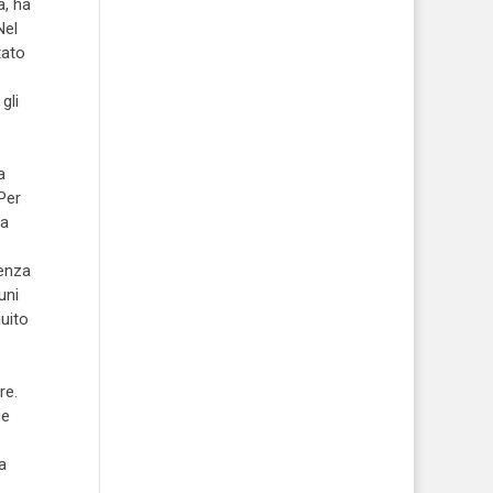
a, ha
Nel
tato
gli
a
Per
ca
cenza
uni
uito
re.
ce
a