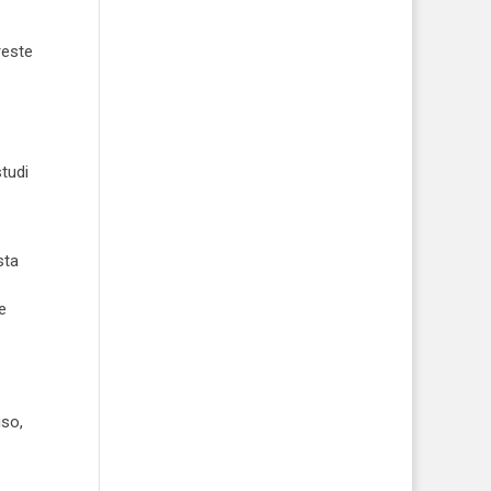
reste
tudi
sta
e
iso,