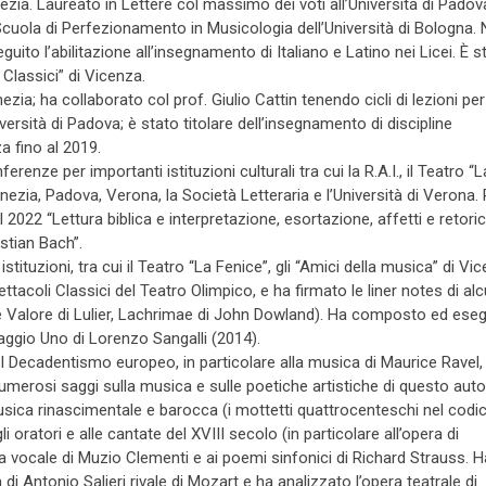
zia. Laureato in Lettere col massimo dei voti all’Università di Padov
cuola di Perfezionamento in Musicologia dell’Università di Bologna. 
ito l’abilitazione all’insegnamento di Italiano e Latino nei Licei. È s
 Classici” di Vicenza.
a; ha collaborato col prof. Giulio Cattin tenendo cicli di lezioni per 
iversità di Padova; è stato titolare dell’insegnamento di discipline
a fino al 2019.
renze per importanti istituzioni culturali tra cui la R.A.I., il Teatro “L
nezia, Padova, Verona, la Società Letteraria e l’Università di Verona. 
022 “Lettura biblica e interpretazione, esortazione, affetti e retori
stian Bach”.
tituzioni, tra cui il Teatro “La Fenice”, gli “Amici della musica” di Vi
ettacoli Classici del Teatro Olimpico, e ha firmato le liner notes di alc
Valore di Lulier, Lachrimae di John Dowland). Ha composto ed eseg
ggio Uno di Lorenzo Sangalli (2014).
del Decadentismo europeo, in particolare alla musica di Maurice Ravel,
merosi saggi sulla musica e sulle poetiche artistiche di questo auto
usica rinascimentale e barocca (i mottetti quattrocenteschi nel codi
li oratori e alle cantate del XVIII secolo (in particolare all’opera di
ca vocale di Muzio Clementi e ai poemi sinfonici di Richard Strauss. H
 di Antonio Salieri rivale di Mozart e ha analizzato l’opera teatrale di