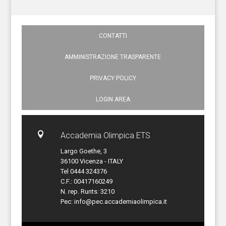
CONTATTI
AMMINISTRAZIONE TRASPARENTE
PRIVACY POLICY
LOGIN AREA

Accademia Olimpica ETS
Largo Goethe, 3
36100 Vicenza - ITALY
Tel 0444 324376
C.F.: 00417160249
N. rep. Runts: 3210
Pec:
info@pec.accademiaolimpica.it