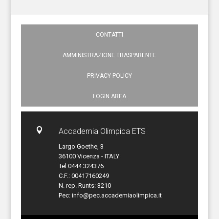
CONTATTI
AMMINISTRAZIONE TRASPARENTE
PRIVACY POLICY
LOGIN AREA

Accademia Olimpica ETS
Largo Goethe, 3
36100 Vicenza - ITALY
Tel 0444 324376
C.F.: 00417160249
N. rep. Runts: 3210
Pec:
info@pec.accademiaolimpica.it