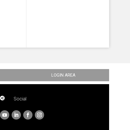
LOGIN AREA

Social