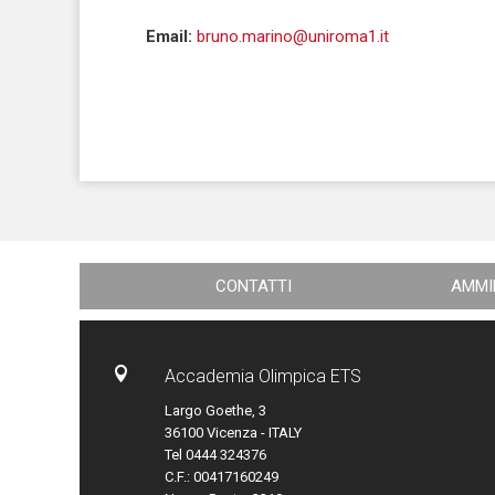
Email:
bruno.marino@uniroma1.it
CONTATTI
AMMI

Accademia Olimpica ETS
Largo Goethe, 3
36100 Vicenza - ITALY
Tel 0444 324376
C.F.: 00417160249