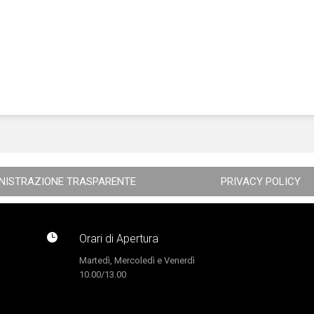
NISTRAZIONE TRASPARENTE
PRIVACY POLICY

Orari di Apertura
Martedì, Mercoledì e Venerdì
10.00/13.00