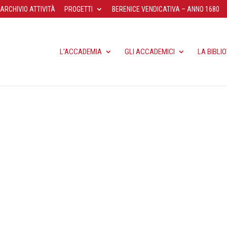
ARCHIVIO ATTIVITÀ
PROGETTI
BERENICE VENDICATIVA – ANNO 1680
L’ACCADEMIA
GLI ACCADEMICI
LA BIBLI