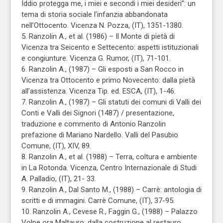
Iddio protegga me, i miei e secondi i miei desideri”: un
tema di storia sociale l’infanzia abbandonata
nell’Ottocento. Vicenza N. Pozza, (IT), 1351-1380.
5. Ranzolin A., et al. (1986) – Il Monte di pietà di
Vicenza tra Seicento e Settecento: aspetti istituzionali
e congiunture. Vicenza G. Rumor, (IT), 71-101.
6. Ranzolin A., (1987) – Gli esposti a San Rocco in
Vicenza tra Ottocento e primo Novecento: dalla pietà
all’assistenza. Vicenza Tip. ed. ESCA, (IT), 1-46.
7. Ranzolin A., (1987) – Gli statuti dei comuni di Valli dei
Conti e Valli dei Signori (1487) / presentazione,
traduzione e commento di Antonio Ranzolin
prefazione di Mariano Nardello. Valli del Pasubio
Comune, (IT), XIV, 89.
8. Ranzolin A., et al. (1988) – Terra, coltura e ambiente
in La Rotonda. Vicenza, Centro Internazionale di Studi
A. Palladio, (IT), 21- 33.
9. Ranzolin A., Dal Santo M., (1988) – Carrè: antologia di
scritti e di immagini. Carrè Comune, (IT), 37-95.
10. Ranzolin A., Cevese R., Faggin G., (1988) – Palazzo
Volpe ora Maltauro: dalla costruzione al restauro,