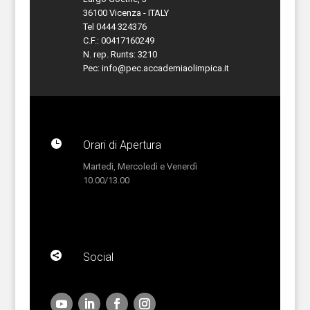
36100 Vicenza - ITALY
Tel 0444 324376
C.F.: 00417160249
N. rep. Runts: 3210
Pec:
info@pec.accademiaolimpica.it

Orari di Apertura
Martedì, Mercoledì e Venerdì
10.00/13.00

Social