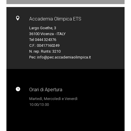

Accademia Olimpica ETS
Largo Goethe, 3
36100 Vicenza - ITALY
Tel 0444 324376
C.F.: 00417160249
N. rep. Runts: 3210
Pec:
info@pec.accademiaolimpica.it

Orari di Apertura
Martedì, Mercoledì e Venerdì
10.00/13.00