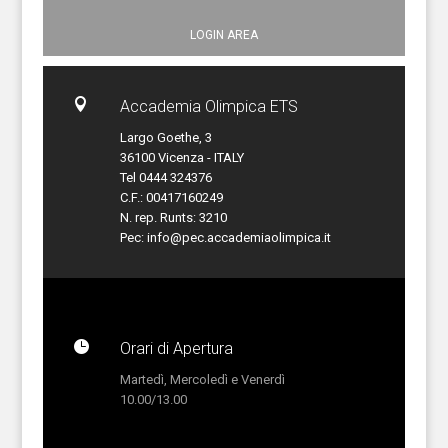
LOGIN AREA

Accademia Olimpica ETS
Largo Goethe, 3
36100 Vicenza - ITALY
Tel 0444 324376
C.F.: 00417160249
N. rep. Runts: 3210
Pec:
info@pec.accademiaolimpica.it

Orari di Apertura
Martedì, Mercoledì e Venerdì
10.00/13.00