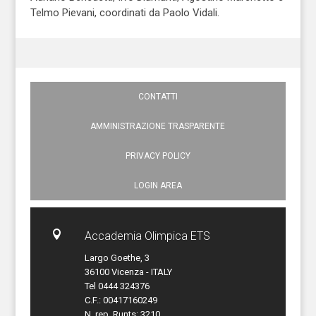
Telmo Pievani, coordinati da Paolo Vidali.
CONTATTI
AMMINISTRAZIONE TRASPARENTE
PRIVACY POLICY
LOGIN AREA

Accademia Olimpica ETS
Largo Goethe, 3
36100 Vicenza - ITALY
Tel 0444 324376
C.F.: 00417160249
N. rep. Runts: 3210