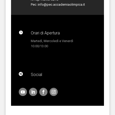
Pec:
info@pec.accademiaolimpica.it

Orari di Apertura
Martedì, Mercoledì e Venerdì
10.00/13.00

Social