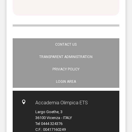
CONTACT US
TRANSPARENT ADMINISTRATION
PRIVACY POLICY
LOGIN AREA

Accademia Olimpica ETS
Largo Goethe, 3
36100 Vicenza - ITALY
Tel 0444 324376
C.F.: 00417160249