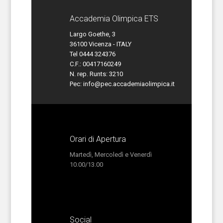
Accademia Olimpica ETS
Largo Goethe, 3
36100 Vicenza - ITALY
Tel 0444 324376
C.F.: 00417160249
N. rep. Runts: 3210
Pec:
info@pec.accademiaolimpica.it
Orari di Apertura
Martedì, Mercoledì e Venerdì
10.00/13.00
Social