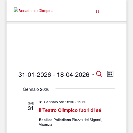
31-01-2026
 - 
18-04-2026
Eventi
Cerca
Evento
Eventi
Lista
Seleziona
Viste
Ricerca
la
Gennaio 2026
Navigaz
data.
e
31 Gennaio ore 18:30
-
19:30
SAB
31
viste
Il Teatro Olimpico fuori di sé
Basilica Palladiana
Piazza dei Signori,
Navigazion
Vicenza